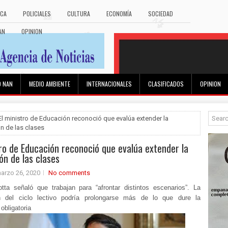
ICA
POLICIALES
CULTURA
ECONOMÍA
SOCIEDAD
AN
OPINION
O NAN
MEDIO AMBIENTE
INTERNACIONALES
CLASIFICADOS
OPINION
El ministro de Educación reconoció que evalúa extender la
n de las clases
tro de Educación reconoció que evalúa extender la
ón de las clases
arzo 26, 2020
No comments
otta señaló que trabajan para “afrontar distintos escenarios”. La
ón del ciclo lectivo podría prolongarse más de lo que dure la
obligatoria