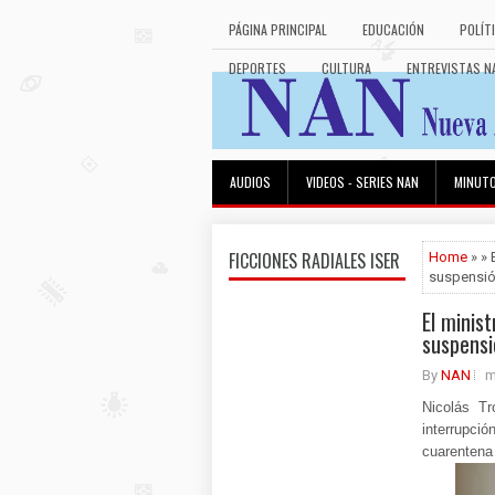
PÁGINA PRINCIPAL
EDUCACIÓN
POLÍT
DEPORTES
CULTURA
ENTREVISTAS N
AUDIOS
VIDEOS - SERIES NAN
MINUT
FICCIONES RADIALES ISER
Home
» » 
suspensió
El minis
suspensi
By
NAN
m
Nicolás Tr
interrupci
cuarentena 