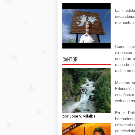
La medida 
secundaria
momento si
Como infor
extensión 
CANTOR
quedarán a
reanude inc
radica en c
Mientras s
Educación
enseñanza 
web con re
En el Pala
por Jose V. Villalba
herramien
universaliz
de televisi