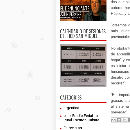
dos cursos 
catorce ho
Pública y 
"creemos qu
CALENDARIO DE SESIONES
más nuest
DEL HCD SAN MIGUEL
provinciale
No obstant
de aprendi
hogar" y co
es iniciar 
funcionari
desafío co
recorrer”.
“Es import
CATEGORIES
gracias al
al sistema
argentina
brevedad”, 
en el Predio Ferial La
Rural Escritor- Cultura
Entrevistas