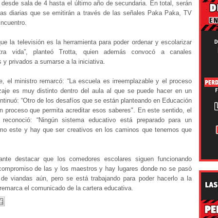
desde sala de 4 hasta el último año de secundaria. En total, serán
ras diarias que se emitirán a través de las señales Paka Paka, TV
Encuentro.
e la televisión es la herramienta para poder ordenar y escolarizar
ra vida”, planteó Trotta, quien además convocó a canales
s y privados a sumarse a la iniciativa.
e, el ministro remarcó: “La escuela es irreemplazable y el proceso
zaje es muy distinto dentro del aula al que se puede hacer en un
ntinuó: “Otro de los desafíos que se están planteando en Educación
un proceso que permita acreditar esos saberes". En este sentido, el
o reconoció: “Ningún sistema educativo está preparado para un
mo este y hay que ser creativos en los caminos que tenemos que
ante destacar que los comedores escolares siguen funcionando
 compromiso de las y los maestros y hay lugares donde no se pasó
 de viandas aún, pero se está trabajando para poder hacerlo a la
remarca el comunicado de la cartera educativa.