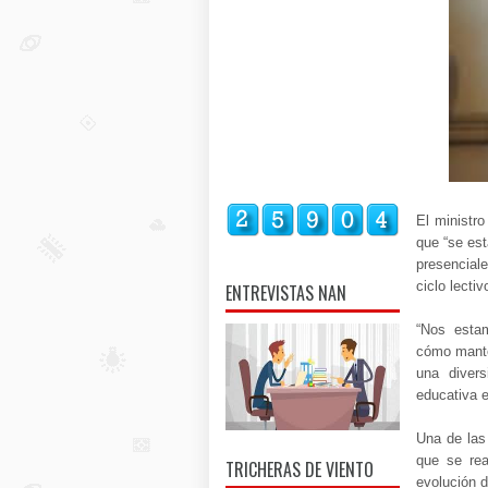
El ministr
que “se est
presencial
ciclo lecti
ENTREVISTAS NAN
“Nos estam
cómo mante
una diver
educativa e
Una de las 
que se rea
TRICHERAS DE VIENTO
evolución d