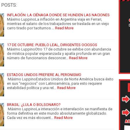
 POSTS:
INFLACIÓN: LA CIÉNAGA DONDE SE HUNDEN LAS NACIONES
Máximo LuppinoLa inflación en Argentina viaja en Ferrari,
mientras el salario de los trabajadores se traslada en un viejo
carro tirado por taciturnos …
Read More
17 DE OCTUBRE: PUEBLO LEAL, DIRIGENTES OCIOSOS
Máximo LuppinoOtro 17 de octubre se exhibe con abundancia
de mística popular esperanzada y apatía profunda en un gran
número de funcionarios desconcer…
Read More
ESTADOS UNIDOS PREFIERE AL PERONISMO
Máximo LuppinoEstados Unidos de Norte América busca éxito
en sus “negocios” con Latinoamérica, para esto requiere
estabilidad política y una rel…
Read More
BRASIL: ¿LULA O BOLSONARO?
Máximo LuppinoLa interacción e interrelación se manifiesta de
forma definitiva en este mundo absolutamente globalizado.
Cada vez es más elocuent…
Read More