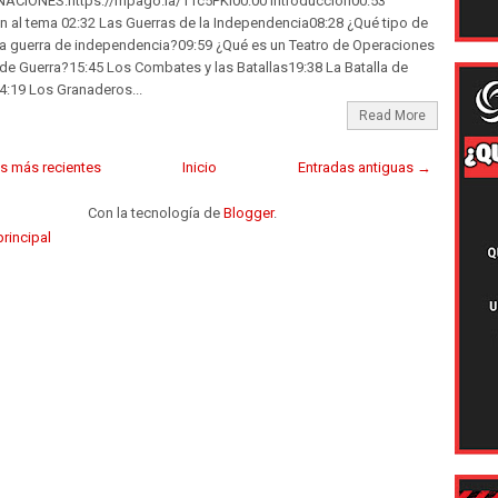
ACIONES:https://mpago.la/11c5PKi​00:00​ Introducción00:53​
n al tema 02:32​ Las Guerras de la Independencia08:28​ ¿Qué tipo de
la guerra de independencia?09:59​ ¿Qué es un Teatro de Operaciones
 de Guerra?15:45​ Los Combates y las Batallas19:38​ La Batalla de
:19​ Los Granaderos...
Read More
s más recientes
Inicio
Entradas antiguas →
Con la tecnología de
Blogger
.
rincipal