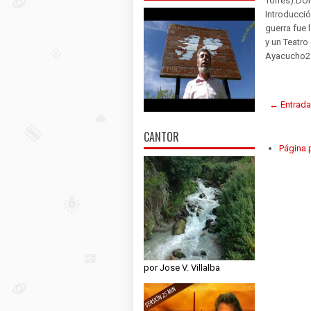
Torres).DON
Introducció
guerra fue 
y un Teatro
Ayacucho24
← Entrada
CANTOR
Página p
por Jose V. Villalba