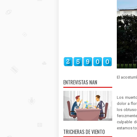
El acostumb
ENTREVISTAS NAN
Los muerto
dolor a flo
los obtusos
ferozmente.
culpable d
estamos to
TRICHERAS DE VIENTO