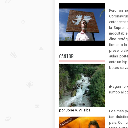
Pero en n
Coronaviru
entonces to
la Suprema
inocultable
élite ret
firman a l
presencial
CANTOR
aulas port
ante un hip
botes salva
¡Hagan lo
rumbo al co
por Jose V. Villalba
Los más po
tan drásti
país. Con u