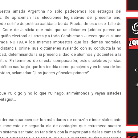
uestra amada Argentina no sólo padecemos los estragos del
s. Se aproximan las elecciones legislativas del presente año,
do se tiñe de política partidaria burda. Prueba de esto es el fallo de
 Corte de Justicia que más que un dictamen jurídico parece un
 guiño electoral a Larreta y a todo Cambiemos. Jueces que cual una
rógrada NO PAGA los mismos impuestos que los demás mortales,
a distancia, online, sus dictámenes avalando con su conducta la no
idad, determinando la sí presencialidad de alumnos y docentes a la
eñas. En términos de directa comparación, estos célebres juristas
otético naufragio que los tendría como pasajeros y en busca de los
vidas, aclamarían: “¡Los jueces y fiscales primero!”…
 que YO digo y no lo que YO hago, animémonos y vayan ustedes
ntagio!...
derosos parecen ser los más duros de corazón e insensibles ante
co momento de segunda ola de contagios que estremece nuestro
n sistema sanitario en tensión y con la mayor parte de las camas de