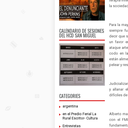
terapia int
la sociedad
Para la may
CALENDARIO DE SESIONES
siempre fu
DEL HCD SAN MIGUEL
decir que s
un favor e
ataque art
codo en la
están alim
pelear y re
Judicializa
y allanar 
CATEGORIES
difíciles d
argentina
en el Predio Ferial La
Alberto ma
Rural Escritor- Cultura
con el FMI
fundamenta
Entrevistas