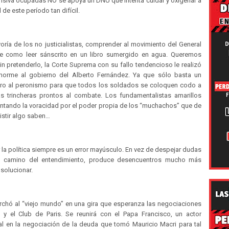
ensiva ocupadas NO se apoya un DNU que intenta cuidar y oxigenar a
 de este período tan difícil.
oría de los no justicialistas, comprender al movimiento del General
e como leer sánscrito en un libro sumergido en agua. Queremos
in pretenderlo, la Corte Suprema con su fallo tendencioso le realizó
norme al gobierno del Alberto Fernández. Ya que sólo basta un
ero al peronismo para que todos los soldados se coloquen codo a
s trincheras prontos al combate. Los fundamentalistas amarillos
entando la voracidad por el poder propia de los “muchachos” que de
sistir algo saben…
r la política siempre es un error mayúsculo. En vez de despejar dudas
el camino del entendimiento, produce desencuentros mucho más
e solucionar.
rchó al “viejo mundo” en una gira que esperanza las negociaciones
 y el Club de Paris. Se reunirá con el Papa Francisco, un actor
l en la negociación de la deuda que tomó Mauricio Macri para tal