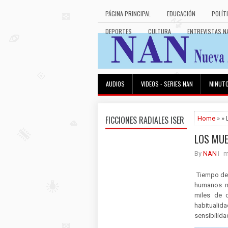
PÁGINA PRINCIPAL
EDUCACIÓN
POLÍT
DEPORTES
CULTURA
ENTREVISTAS N
AUDIOS
VIDEOS - SERIES NAN
MINUT
FICCIONES RADIALES ISER
Home
» »
LOS MU
By
NAN
m
Tiempo de 
humanos no
miles de c
habituali
sensibilid