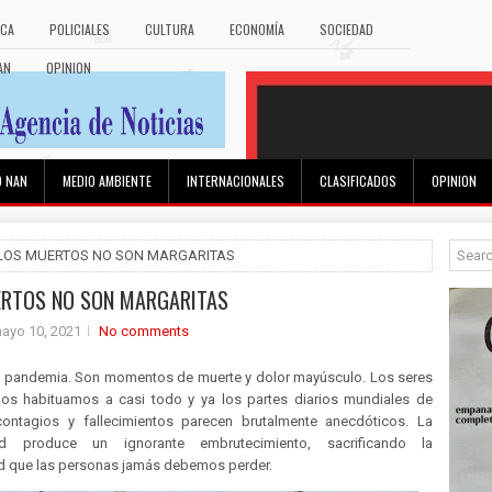
ICA
POLICIALES
CULTURA
ECONOMÍA
SOCIEDAD
AN
OPINION
O NAN
MEDIO AMBIENTE
INTERNACIONALES
CLASIFICADOS
OPINION
 LOS MUERTOS NO SON MARGARITAS
ERTOS NO SON MARGARITAS
ayo 10, 2021
No comments
pandemia. Son momentos de muerte y dolor mayúsculo. Los seres
s habituamos a casi todo y ya los partes diarios mundiales de
ontagios y fallecimientos parecen brutalmente anecdóticos. La
dad produce un ignorante embrutecimiento, sacrificando la
ad que las personas jamás debemos perder.