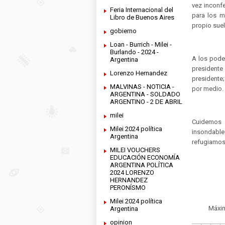
vez inconf
Feria Internacional del
para los m
Libro de Buenos Aires
propio suel
gobierno
Loan - Burrich - Milei -
Burlando - 2024 -
A los pode
Argentina
presidente 
Lorenzo Hernandez
presidente;
MALVINAS - NOTICIA -
por medio.
ARGENTINA - SOLDADO
ARGENTINO - 2 DE ABRIL
milei
Cuidemos a
Milei 2024 política
insondabl
Argentina
refugiamos
MILEI VOUCHERS
EDUCACIÓN ECONOMÍA
ARGENTINA POLÍTICA
2024 LORENZO
HERNANDEZ
PERONÍSMO
Milei 2024 política
Máximo
Argentina
opinion