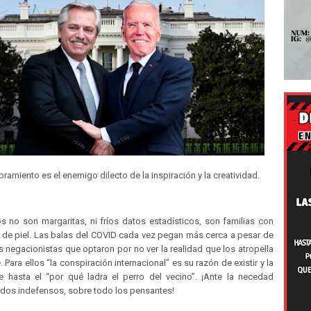
ramiento es el enemigo dilecto de la inspiración y la creatividad.
s no son margaritas, ni fríos datos estadísticos, son familias con
r de piel. Las balas del COVID cada vez pegan más cerca a pesar de
 negacionistas que optaron por no ver la realidad que los atropella
 Para ellos “la conspiración internacional” es su razón de existir y la
e hasta el “por qué ladra el perro del vecino”. ¡Ante la necedad
dos indefensos, sobre todo los pensantes!