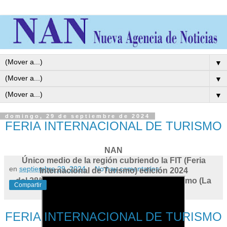
▼
▼
▼
domingo, 29 de septiembre de 2024
FERIA INTERNACIONAL DE TURISMO
NAN
Único medio de la región cubriendo la FIT (Feria
en
septiembre 29, 2024
No hay comentarios:
Internacional de Turismo) edición 2024
del 28/09 al 01/10 en el Predio Ferial de Palermo (La
Compartir
Rural)
FERIA INTERNACIONAL DE TURISMO