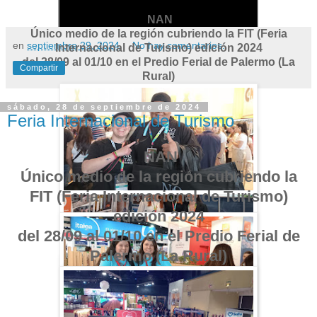
NAN
Único medio de la región cubriendo la FIT (Feria
en
septiembre 29, 2024
No hay comentarios:
Internacional de Turismo) edición 2024
del 28/09 al 01/10 en el Predio Ferial de Palermo (La
Compartir
Rural)
sábado, 28 de septiembre de 2024
Feria Internacional de Turismo
NAN
Único medio de la región cubriendo la
FIT (Feria Internacional de Turismo)
edición 2024
del 28/09 al 01/10 en el Predio Ferial de
Palermo (La Rural)