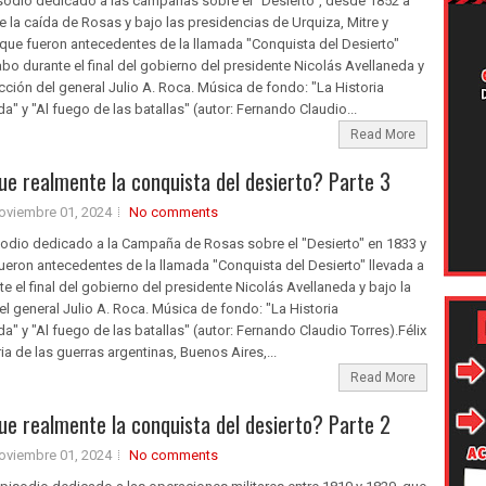
sodio dedicado a las campañas sobre el "Desierto", desde 1852 a
 la caída de Rosas y bajo las presidencias de Urquiza, Mitre y
que fueron antecedentes de la llamada "Conquista del Desierto"
abo durante el final del gobierno del presidente Nicolás Avellaneda y
ección del general Julio A. Roca. Música de fondo: "La Historia
" y "Al fuego de las batallas" (autor: Fernando Claudio...
Read More
e realmente la conquista del desierto? Parte 3
oviembre 01, 2024
No comments
sodio dedicado a la Campaña de Rosas sobre el "Desierto" en 1833 y
ueron antecedentes de la llamada "Conquista del Desierto" llevada a
e el final del gobierno del presidente Nicolás Avellaneda y bajo la
el general Julio A. Roca. Música de fondo: "La Historia
" y "Al fuego de las batallas" (autor: Fernando Claudio Torres).Félix
ria de las guerras argentinas, Buenos Aires,...
Read More
e realmente la conquista del desierto? Parte 2
oviembre 01, 2024
No comments