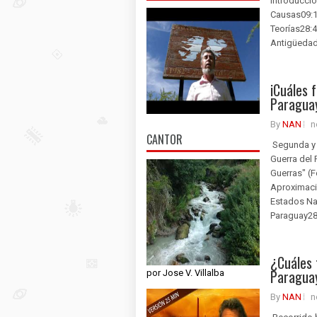
Introducció
Causas09:12​
Teorías28:4
Antigüedad 
iCuáles 
Paraguay
By
NAN
n
CANTOR
Segunda y ú
Guerra del 
Guerras" (F
Aproximació
Estados Nac
Paraguay28:
¿Cuáles 
Paragua
por Jose V. Villalba
By
NAN
n