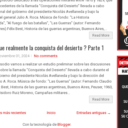
isodio dedicado a las operaciones militares entre 1810 y 1829, que
cedentes de la llamada "Conquista del Desierto" llevada a cabo
final del gobierno del presidente Nicolás Avellaneda y bajo la
el general Julio A. Roca. Música de fondo: "La Historia
", "Al fuego de las batallas", "Las Guerras" (autor: Fernando
res).Félix Best, Historia de las guerras argentinas, Buenos Aires,...
Read More
e realmente la conquista del desierto ? Parte 1
oviembre 01, 2024
No comments
sodio vamos a realizar un estudio preliminar sobre las discusiones
obre la llamada "Conquista del Desierto" llevada a cabo durante el
obierno del presidente Nicolás Avellaneda y bajo la dirección del
io A. Roca. Música de fondo: "Las Guerras" (autor: Fernando Claudio
x Best, Historia de las guerras argentinas, Buenos Aires, Peuser, 1960,
Isidoro Ruiz Moreno, Campañas militares...
Read More
s más recientes
Inicio
Entradas antiguas →
Con la tecnología de
Blogger
.