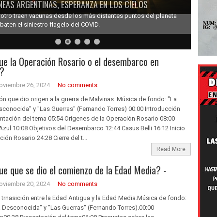
NEAS ARGENTINAS, ESPERANZA EN LOS CIELOS
 otro traen vacunas desde los más distantes puntos del planeta
aten el siniestro flagelo del COVID.
e la Operación Rosario o el desembarco en
s?
oviembre 26, 2024
No comments
n que dio origen a la guerra de Malvinas. Música de fondo: "La
sconocida" y "Las Guerras" (Fernando Torres) 00:00 Introducción
ntación del tema 05:54 Orígenes de la Operación Rosario 08:00
zul 10:08 Objetivos del Desembarco 12:44 Casus Belli 16:12 Inicio
ión Rosario 24:28 Cierre del t...
Read More
e que se dio el comienzo de la Edad Media? -
oviembre 20, 2024
No comments
 trnasición entre la Edad Antigua y la Edad Media.Música de fondo:
a Desconocida" y "Las Guerras" (Fernando Torres).00:00​