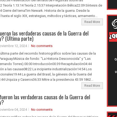
n00:38​ Presentación del tema06:08​ Preguntas sobre las
 Teoría 1.13:14​ Teoría 2.15:37​ Interpretación Bélica22:09​ Síntesis de
4​ Cierre del temaTim Newark. Historia de la guerra. Desde la
hasta el siglo XIX, estrategias, métodos y tácticas, armamento...
Read More
fueron las verdaderas causas de la Guerra del
? (ÚItima parte)
oviembre 12, 2024
No comments
ltima parte del recorrido historiográfico sobre las causas de la
Paraguay.Música de fondo: "La Historia Desconocida" y "Las
ernando Torres).00:00​ Introducción00:39​ Recapitulación04:44​
n a las causas08:22​ La incipiente industrialización14:54​ Los
ionales19:44​ La guerra del Brasil, la génesis de la Guerra del
44​ Urquiza y Caseros36:33​ Mitre a la presidencia 43:59​ 1862...
Read More
fueron las verdaderas causas de la Guerra del
y?
oviembre 04, 2024
No comments