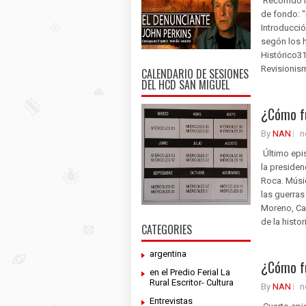
Recorrido h
de fondo: "
Introducció
segón los h
Histórico31
Revisionism
CALENDARIO DE SESIONES
DEL HCD SAN MIGUEL
¿Cómo fu
By
NAN
n
Último epi
la presiden
Roca. Músic
las guerras
Moreno, Ca
de la histo
CATEGORIES
argentina
¿Cómo fu
en el Predio Ferial La
Rural Escritor- Cultura
By
NAN
n
Entrevistas