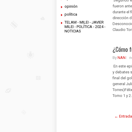
Segundo ep
fueron ante
opinión
durante el 
política
dirección d
TELAM - MILEI - JAVIER
Desconocida
MILEI - POLÍTICA - 2024 -
Claudio Tor
NOTICIAS
¿Cómo fu
By
NAN
n
En este epi
y debates s
final del g
general Jul
Torres)Féli
Tomo 1 y 2.
← Entrada