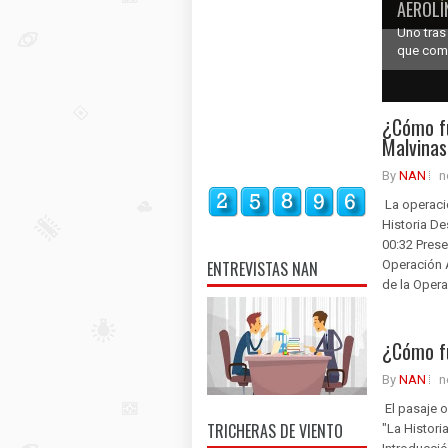
AEROLÍ
Uno tras
que comb
1
2
3
4
5
¿Cómo fu
Malvina
By
NAN
n
La operació
Historia De
00:32 Prese
ENTREVISTAS NAN
Operación A
de la Operac
¿Cómo fu
By
NAN
n
El pasaje o
TRICHERAS DE VIENTO
"La Histori