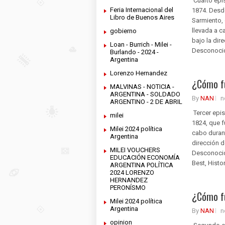
Cuarto epi
Feria Internacional del
1874. Desde
Libro de Buenos Aires
Sarmiento, 
llevada a c
gobierno
bajo la dir
Loan - Burrich - Milei -
Desconocida
Burlando - 2024 -
Argentina
Lorenzo Hernandez
¿Cómo fu
MALVINAS - NOTICIA -
ARGENTINA - SOLDADO
By
NAN
n
ARGENTINO - 2 DE ABRIL
Tercer epi
milei
1824, que f
Milei 2024 política
cabo durant
Argentina
dirección d
MILEI VOUCHERS
Desconocida
EDUCACIÓN ECONOMÍA
Best, Histo
ARGENTINA POLÍTICA
2024 LORENZO
HERNANDEZ
PERONÍSMO
¿Cómo fu
Milei 2024 política
Argentina
By
NAN
n
opinion