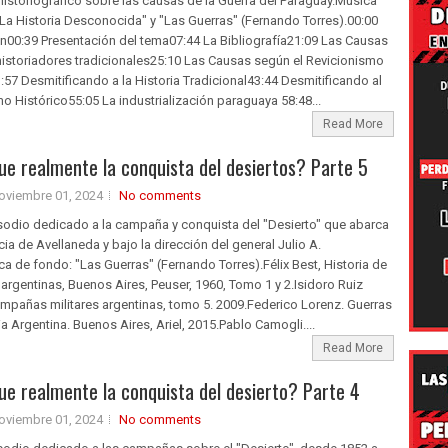
istoriográfico sobre las causas de la Guerra del Paraguay.Música
La Historia Desconocida" y "Las Guerras" (Fernando Torres).00:00​
n00:39​ Presentación del tema07:44​ La Bibliografía21:09​ Las Causas
istoriadores tradicionales25:10​ Las Causas según el Revicionismo
:57​ Desmitificando a la Historia Tradicional43:44​ Desmitificando al
o Histórico55:05​ La industrialización paraguaya 58:48​...
Read More
e realmente la conquista del desiertos? Parte 5
oviembre 01, 2024
No comments
sodio dedicado a la campaña y conquista del "Desierto" que abarca
cia de Avellaneda y bajo la dirección del general Julio A.
a de fondo: "Las Guerras" (Fernando Torres).Félix Best, Historia de
 argentinas, Buenos Aires, Peuser, 1960, Tomo 1 y 2.Isidoro Ruiz
mpañas militares argentinas, tomo 5. 2009.Federico Lorenz. Guerras
ria Argentina. Buenos Aires, Ariel, 2015.Pablo Camogli....
Read More
e realmente la conquista del desierto? Parte 4
oviembre 01, 2024
No comments