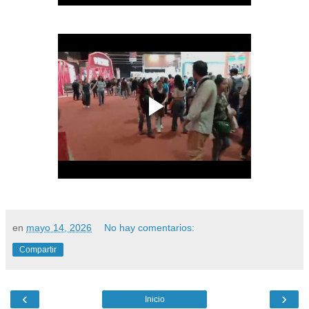
en
mayo 14, 2026
No hay comentarios:
Compartir
‹
›
Inicio