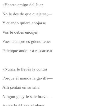
«Hacete amigo del Juez
No le des de que quejarse;—
Y cuando quiera enojarse
Vos te debes encojer,
Pues siempre es gŭeno tener
Palenque ande ir á rascarse.»
«Nunca le llevés la contra
Porque él manda la gavilla—
Alli şentao en su silla
Ningun güey le sale bravo—
A uno le dá con el clavo