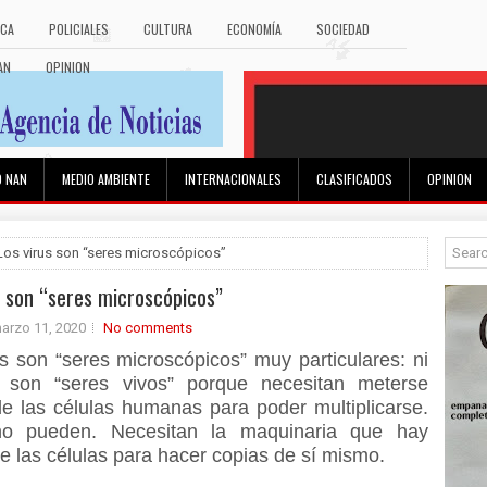
ICA
POLICIALES
CULTURA
ECONOMÍA
SOCIEDAD
AN
OPINION
O NAN
MEDIO AMBIENTE
INTERNACIONALES
CLASIFICADOS
OPINION
Los virus son “seres microscópicos”
s son “seres microscópicos”
arzo 11, 2020
No comments
s son “seres microscópicos” muy particulares: ni
a son “seres vivos” porque necesitan meterse
de las células humanas para poder multiplicarse.
no pueden. Necesitan la maquinaria que hay
e las células para hacer copias de sí mismo.