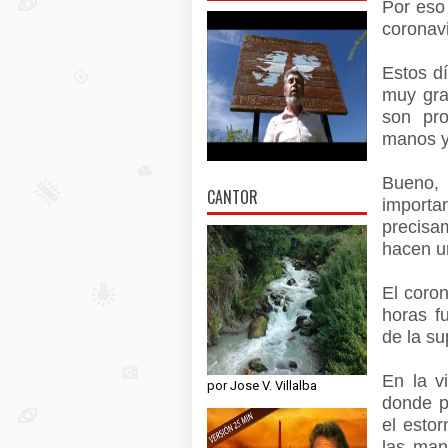
Por eso 
coronavi
Estos d
muy gra
son pro
manos y 
Bueno,
CANTOR
import
precisa
hacen un
El coro
horas f
de la su
En la v
por Jose V. Villalba
donde pu
el esto
las man