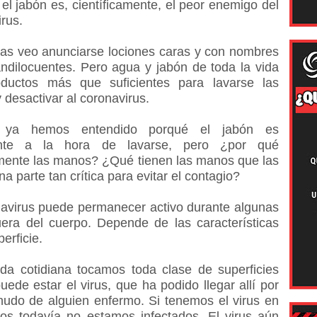
el jabón es, científicamente, el peor enemigo del
rus.
ías veo anunciarse lociones caras y con nombres
ndilocuentes. Pero agua y jabón de toda la vida
ductos más que suficientes para lavarse las
desactivar al coronavirus.
 ya hemos entendido porqué el jabón es
ante a la hora de lavarse, pero ¿por qué
mente las manos? ¿Qué tienen las manos que las
a parte tan crítica para evitar el contagio?
navirus puede permanecer activo durante algunas
uera del cuerpo. Depende de las características
perficie.
ida cotidiana tocamos toda clase de superficies
ede estar el virus, que ha podido llegar allí por
rnudo de alguien enfermo. Si tenemos el virus en
os todavía no estamos infectados. El virus aún