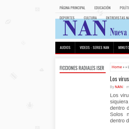
PÁGINA PRINCIPAL
EDUCACIÓN
POLÍT
DEPORTES
CULTURA
ENTREVISTAS N
AUDIOS
VIDEOS - SERIES NAN
MINUT
FICCIONES RADIALES ISER
Home
» » 
Los viru
By
NAN
m
Los viru
siquier
dentro 
Solos 
dentro d