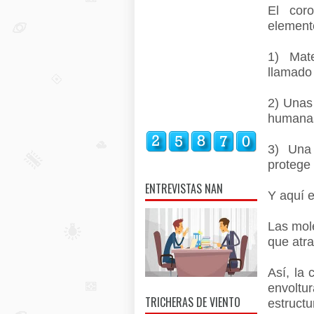
El cor
element
1) Mate
llamado
2) Unas 
humanas
3) Una
protege 
ENTREVISTAS NAN
Y aquí e
Las mol
que atra
Así, la
envolt
TRICHERAS DE VIENTO
estructu