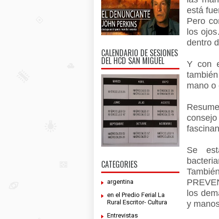
está fue
Pero co
los ojos
dentro d
CALENDARIO DE SESIONES
DEL HCD SAN MIGUEL
Y con e
también
mano o 
Resume
consejo
fascinan
Se est
bacteri
CATEGORIES
Tambié
PREVENI
argentina
los dem
en el Predio Ferial La
Rural Escritor- Cultura
y manos 
Entrevistas