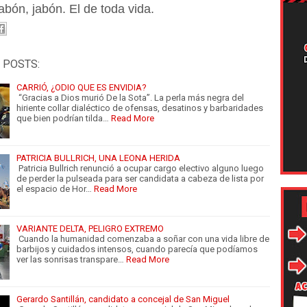
abón, jabón. El de toda vida.
 POSTS:
CARRIÓ, ¿ODIO QUE ES ENVIDIA?
“Gracias a Dios murió De la Sota”. La perla más negra del
hiriente collar dialéctico de ofensas, desatinos y barbaridades
que bien podrían tilda…
Read More
PATRICIA BULLRICH, UNA LEONA HERIDA
Patricia Bullrich renunció a ocupar cargo electivo alguno luego
de perder la pulseada para ser candidata a cabeza de lista por
el espacio de Hor…
Read More
VARIANTE DELTA, PELIGRO EXTREMO
Cuando la humanidad comenzaba a soñar con una vida libre de
barbijos y cuidados intensos, cuando parecía que podíamos
ver las sonrisas transpare…
Read More
Gerardo Santillán, candidato a concejal de San Miguel