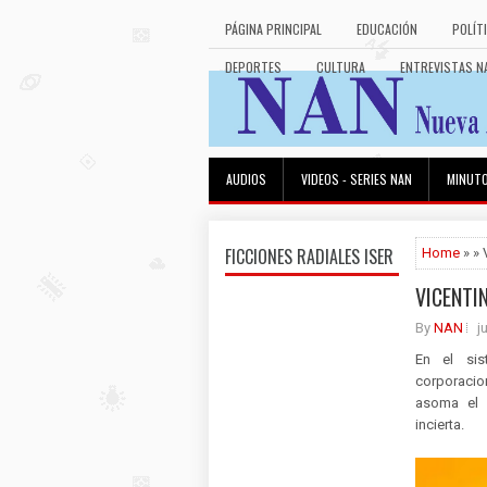
PÁGINA PRINCIPAL
EDUCACIÓN
POLÍT
DEPORTES
CULTURA
ENTREVISTAS N
AUDIOS
VIDEOS - SERIES NAN
MINUT
FICCIONES RADIALES ISER
Home
» »
VICENTI
By
NAN
j
En el sis
corporacio
asoma el p
incierta.