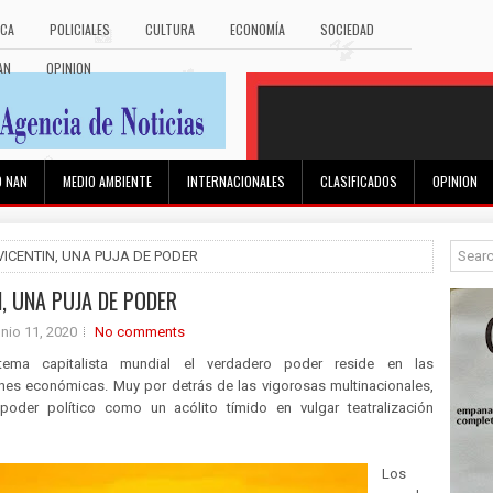
ICA
POLICIALES
CULTURA
ECONOMÍA
SOCIEDAD
AN
OPINION
O NAN
MEDIO AMBIENTE
INTERNACIONALES
CLASIFICADOS
OPINION
 VICENTIN, UNA PUJA DE PODER
N, UNA PUJA DE PODER
unio 11, 2020
No comments
tema capitalista mundial el verdadero poder reside en las
nes económicas. Muy por detrás de las vigorosas multinacionales,
oder político como un acólito tímido en vulgar teatralización
Los