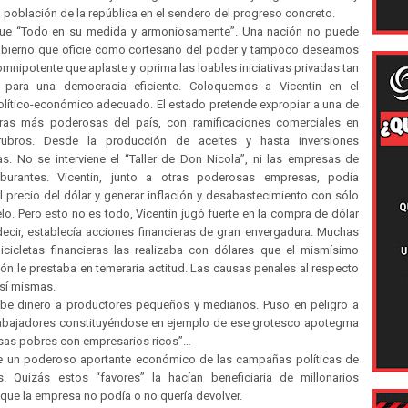
a población de la república en el sendero del progreso concreto.
ue “Todo en su medida y armoniosamente”. Una nación no puede
obierno que oficie como cortesano del poder y tampoco deseamos
mnipotente que aplaste y oprima las loables iniciativas privadas tan
s para una democracia eficiente. Coloquemos a Vicentin en el
olítico-económico adecuado. El estado pretende expropiar a una de
eras más poderosas del país, con ramificaciones comerciales en
 rubros. Desde la producción de aceites y hasta inversiones
as. No se interviene el “Taller de Don Nicola”, ni las empresas de
aburantes. Vicentin, junto a otras poderosas empresas, podía
l precio del dólar y generar inflación y desabastecimiento con sólo
o. Pero esto no es todo, Vicentin jugó fuerte en la compra de dólar
decir, establecía acciones financieras de gran envergadura. Muchas
icicletas financieras las realizaba con dólares que el mismísimo
n le prestaba en temeraria actitud. Las causas penales al respecto
 sí mismas.
ebe dinero a productores pequeños y medianos. Puso en peligro a
rabajadores constituyéndose en ejemplo de ese grotesco apotegma
sas pobres con empresarios ricos”…
ue un poderoso aportante económico de las campañas políticas de
 Quizás estos “favores” la hacían beneficiaria de millonarios
que la empresa no podía o no quería devolver.