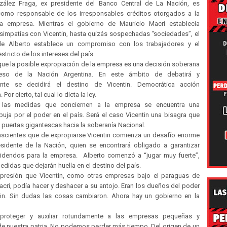
zález Fraga, ex presidente del Banco Central de La Nación, es
omo responsable de los irresponsables créditos otorgados a la
a empresa. Mientras el gobierno de Mauricio Macri establecía
simpatías con Vicentin, hasta quizás sospechadas “sociedades”, el
de Alberto establece un compromiso con los trabajadores y el
estricto de los intereses del país.
que la posible expropiación de la empresa es una decisión soberana
eso de la Nación Argentina. En este ámbito de debatirá y
ente se decidirá el destino de Vicentin. Democrática acción
 Por cierto, tal cual lo dicta la ley.
 las medidas que conciernen a la empresa se encuentra una
puja por el poder en el país. Será el caso Vicentin una bisagra que
s puertas gigantescas hacia la soberanía Nacional.
cientes que de expropiarse Vicentin comienza un desafío enorme
esidente de la Nación, quien se encontrará obligado a garantizar
idendos para la empresa. Alberto comenzó a “jugar muy fuerte”,
idas que dejarán huella en el destino del país.
presión que Vicentin, como otras empresas bajo el paraguas de
cri, podía hacer y deshacer a su antojo. Eran los dueños del poder
ón. Sin dudas las cosas cambiaron. Ahora hay un gobierno en la
roteger y auxiliar rotundamente a las empresas pequeñas y
e nuestra patria. No podemos perder más tiempo. Del origen de un