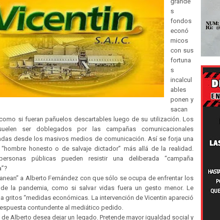
grande
s
fondos
econó
micos
con sus
fortuna
s
incalcul
ables
ponen y
sacan
como si fueran pañuelos descartables luego de su utilización. Los
 suelen ser doblegados por las campañas comunicacionales
das desde los masivos medios de comunicación. Así se forja una
“hombre honesto o de salvaje dictador” más allá de la realidad.
personas públicas pueden resistir una deliberada “campaña
a”?
canean” a Alberto Fernández con que sólo se ocupa de enfrentar los
e la pandemia, como si salvar vidas fuera un gesto menor. Le
 a gritos “medidas económicas. La intervención de Vicentin apareció
espuesta contundente al mediático pedido.
 de Alberto desea dejar un legado. Pretende mayor igualdad social y