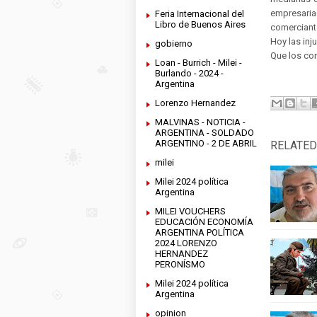
empresari
Feria Internacional del
Libro de Buenos Aires
comerciant
Hoy las inj
gobierno
Que los com
Loan - Burrich - Milei -
Burlando - 2024 -
Argentina
Máx
Lorenzo Hernandez
MALVINAS - NOTICIA -
ARGENTINA - SOLDADO
ARGENTINO - 2 DE ABRIL
RELATED
milei
Milei 2024 política
Argentina
MILEI VOUCHERS
EDUCACIÓN ECONOMÍA
ARGENTINA POLÍTICA
2024 LORENZO
HERNANDEZ
PERONÍSMO
Milei 2024 política
Argentina
opinion