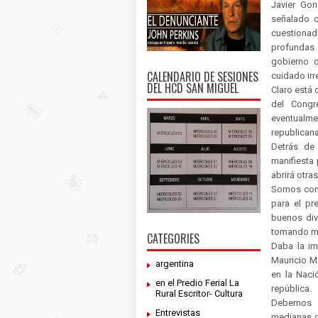
Javier Gon
señalado c
cuestionad
profundas 
gobierno 
CALENDARIO DE SESIONES
cuidado irr
DEL HCD SAN MIGUEL
Claro está 
del Congr
eventualm
republicana.
Detrás de
manifiesta 
abrirá otra
Somos cons
para el pr
buenos div
tomando med
CATEGORIES
Daba la im
Mauricio Ma
argentina
en la Naci
en el Predio Ferial La
república.
Rural Escritor- Cultura
Debemos p
Entrevistas
medianas d