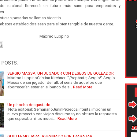
ado nacional florecerá un futuro más sano para empleados y
es.
usticias pasadas se llaman Vicentin.
bates establecidos sean para el bien tangible de nuestra gente.
imo Luppino
 POSTS:
SERGIO MASSA, UN JUGADOR CON DESEOS DE GOLEADOR
Máximo LuppinoCristina Kirchner: “¡Prepárate, Sergio!” Sergio
Massa de ser jugador de fútbol sería de aquellos que
aborrecerían estar en el banco de s…
Read More
Un pinocho desgastado
Nota editorial: SemanarioJuninPetrecca intenta imponer un
nuevo proyecto con viejos discursos y no obtuvo la respuesta
que esperaba ni las muest…
Read More
GUILLERMO JARA, ASESINADO POR TRABAJAR