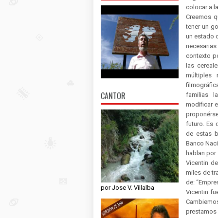
colocar a l
Creemos q
tener un g
un estado o
necesaria
contexto p
las cereal
múltiples
filmográfic
CANTOR
familias l
modificar e
proponérsel
futuro. Es 
de estas b
Banco Nació
hablan por
Vicentin d
miles de t
de: “Empre
por Jose V. Villalba
Vicentin f
Cambiemos.
prestamos 