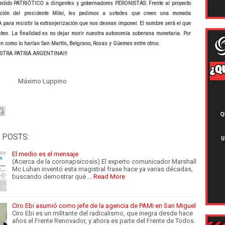
edido PATRIÓTICO a dirigentes y gobernadores PERONISTAS: Frente al proyecto
ación del presidente Milei, les pedimos a ustedes que creen una moneda
ara resistir la extranjerización que nos desean imponer. El nombre será el que
ten. La finalidad es no dejar morir nuestra autonomía soberana monetaria. Por
sen como lo harían San Martín, Belgrano, Rosas y Güemes entre otros.
ESTRA PATRIA ARGENTINA!!!
mo Luppino
 POSTS:
El medio es el mensaje
(Acerca de la coronapsicosis) El experto comunicador Marshall
Mc Luhan inventó esta magistral frase hace ya varias décadas,
buscando demostrar qué …
Read More
Ciro Ebi asumió como jefe de la agencia de PAMI en San Miguel
Ciro Ebi es un militante del radicalismo, que inegra desde hace
años el Frente Renovador, y ahora es parte del Frente de Todos.