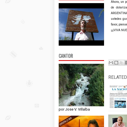
Ahora, un p
de dolariz
ARGENTINA p
ustedes gus
favor, pien
¡¡¡VIVA NU
Máxi
CANTOR
RELATED
por Jose V. Villalba