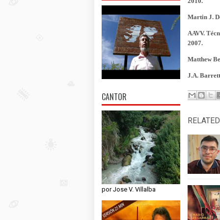
2010.
Martin J. D
AAVV. Técni
2007.
Matthew Ben
J.A. Barret
CANTOR
RELATED
por Jose V. Villalba