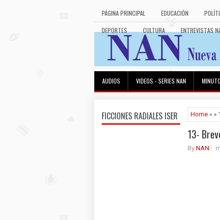
PÁGINA PRINCIPAL
EDUCACIÓN
POLÍT
DEPORTES
CULTURA
ENTREVISTAS N
AUDIOS
VIDEOS - SERIES NAN
MINUT
FICCIONES RADIALES ISER
Home
» » 
13- Brev
By
NAN
m