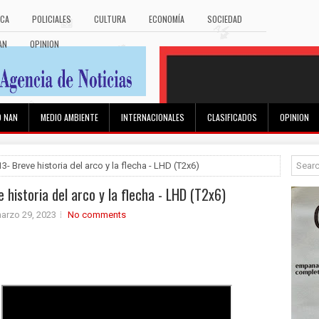
ICA
POLICIALES
CULTURA
ECONOMÍA
SOCIEDAD
AN
OPINION
O NAN
MEDIO AMBIENTE
INTERNACIONALES
CLASIFICADOS
OPINION
13- Breve historia del arco y la flecha - LHD (T2x6)
e historia del arco y la flecha - LHD (T2x6)
arzo 29, 2023
No comments