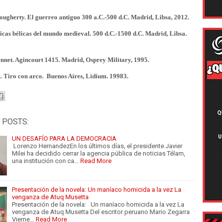
ougherty. El guerreo antiguo 300 a.C.-500 d.C. Madrid, Libsa, 2012.
cas bélicas del mundo medieval. 500 d.C.-1500 d.C. Madrid, Libsa.
net. Agincourt 1415. Madrid, Osprey Military, 1995.
t. Tiro con arco. Buenos Aires, Lidium. 19983.
 POSTS:
UN DESAFÍO PARA LA DEMOCRACIA
Lorenzo HernandezEn los últimos días, el presidente Javier
Milei ha decidido cerrar la agencia pública de noticias Télam,
una institución con ca…
Read More
Presentación de la novela: Un maníaco homicida a la vez La
venganza de Atuq Musetta
Presentación de la novela: Un maníaco homicida a la vez La
venganza de Atuq Musetta Del escritor peruano Mario Zegarra
Vierne…
Read More