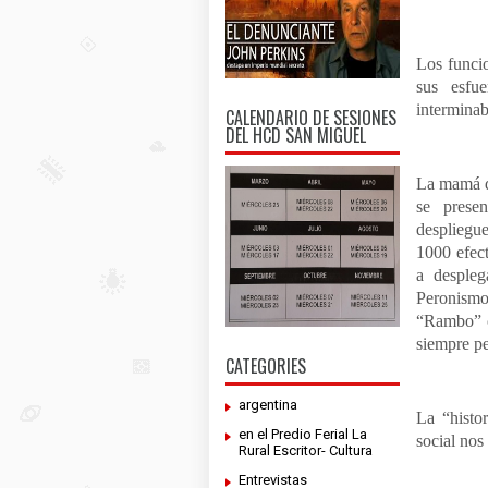
Los funci
sus esfu
interminab
CALENDARIO DE SESIONES
DEL HCD SAN MIGUEL
La mamá d
se prese
despliegu
1000 efect
a despleg
Peronismo
“Rambo” cr
siempre pe
CATEGORIES
argentina
La “histor
en el Predio Ferial La
social nos
Rural Escritor- Cultura
Entrevistas