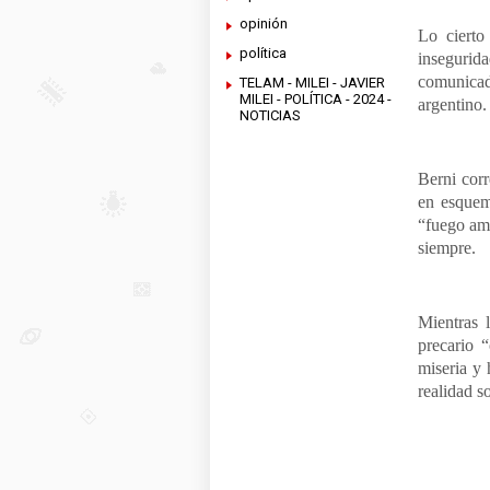
opinión
Lo ciert
política
insegurid
comunicad
TELAM - MILEI - JAVIER
MILEI - POLÍTICA - 2024 -
argentino
NOTICIAS
Berni corr
en esquema
“fuego ami
siempre.
Mientras 
precario 
miseria y 
realidad s