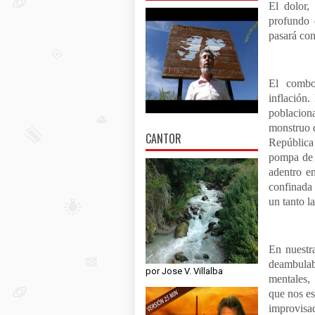
El dolor,
profundo 
pasará con
El combo
inflación.
poblacion
monstruo d
CANTOR
República 
pompa de d
adentro en
confinada 
un tanto 
En nuestr
deambulab
por Jose V. Villalba
mentales, 
que nos es
improvisad