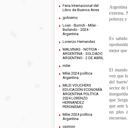
Feria Internacional del
Argentina
Libro de Buenos Aires
extrema. N
gobierno
pobreza y
Loan - Burrich - Milei -
Burlando - 2024 -
Argentina
Es sabido
Lorenzo Hernandez
oportunid
MALVINAS - NOTICIA -
mejor que 
ARGENTINA - SOLDADO
ARGENTINO - 2 DE ABRIL
milei
El mundo 
Milei 2024 política
ven que lo
Argentina
del barri
MILEI VOUCHERS
sector de 
EDUCACIÓN ECONOMÍA
insegurida
ARGENTINA POLÍTICA
2024 LORENZO
que Sergi
HERNANDEZ
que ante l
PERONÍSMO
un plus d
Milei 2024 política
encuestas
Argentina
opinion