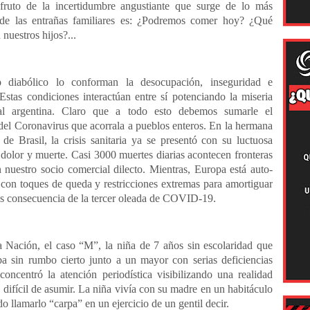
 fruto de la incertidumbre angustiante que surge de lo más
de las entrañas familiares es: ¿Podremos comer hoy? ¿Qué
 nuestros hijos?...
 diabólico lo conforman la desocupación, inseguridad e
 Estas condiciones interactúan entre sí potenciando la miseria
al argentina. Claro que a todo esto debemos sumarle el
el Coronavirus que acorrala a pueblos enteros. En la hermana
de Brasil, la crisis sanitaria ya se presentó con su luctuosa
olor y muerte. Casi 3000 muertes diarias acontecen fronteras
 nuestro socio comercial dilecto. Mientras, Europa está auto-
con toques de queda y restricciones extremas para amortiguar
las consecuencia de la tercer oleada de COVID-19.
a Nación, el caso “M”, la niña de 7 años sin escolaridad que
a sin rumbo cierto junto a un mayor con serias deficiencias
concentró la atención periodística visibilizando una realidad
 difícil de asumir. La niña vivía con su madre en un habitáculo
o llamarlo “carpa” en un ejercicio de un gentil decir.