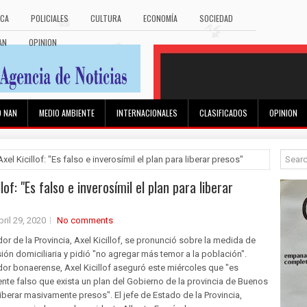
ICA
POLICIALES
CULTURA
ECONOMÍA
SOCIEDAD
AN
OPINION
O NAN
MEDIO AMBIENTE
INTERNACIONALES
CLASIFICADOS
OPINION
Axel Kicillof: "Es falso e inverosímil el plan para liberar presos"
llof: "Es falso e inverosímil el plan para liberar
bril 29, 2020
No comments
or de la Provincia, Axel Kicillof, se pronunció sobre la medida de
sión domiciliaria y pidió "no agregar más temor a la población".
or bonaerense, Axel Kicillof aseguró este miércoles que "es
te falso que exista un plan del Gobierno de la provincia de Buenos
liberar masivamente presos". El jefe de Estado de la Provincia,