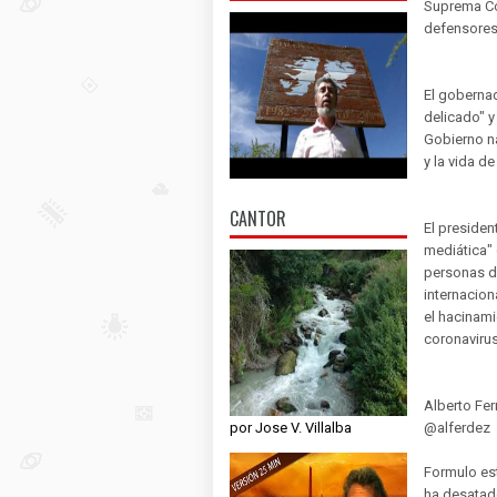
Suprema Cor
defensores 
El goberna
delicado" y
Gobierno na
y la vida d
CANTOR
El preside
mediática" 
personas d
internacio
el hacinami
coronavirus
Alberto Fe
por Jose V. Villalba
@alferdez
Formulo es
ha desatad