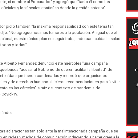
te, ni nombré al Procurador" y agregó que "tanto él como los
oficiales y los fiscales continúan desde la gestión anterior".
dor pidió también "la máxima responsabilidad con este tema tan
 dijo: "No agreguemos más temores a la población. Al igual que el
cional, nuestro único plan es seguir trabajando para cuidar la salud
e todos y todas".
nte Alberto Fernández denunció este miércoles "una campaña
que busca "acusar al Gobierno de querer facilitar la libertad" de
etenidas que fueron condenadas y recordó que organismos
nales y de derechos humanos hicieron recomendaciones para "evitar
ento en las cárceles" a raíz del contexto de pandemia de
 Covid-19.
rnández
tas aclaraciones tan solo ante la malintencionada campaña que se
o en redes y medios de comunicación induciendo a hacer creer a la