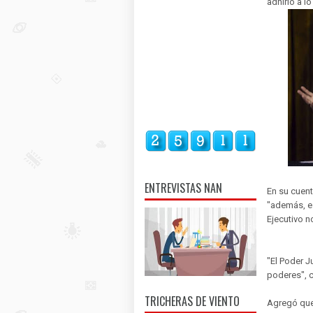
adhirió a l
ENTREVISTAS NAN
En su cuent
"además, es
Ejecutivo n
"El Poder J
poderes", 
TRICHERAS DE VIENTO
Agregó que