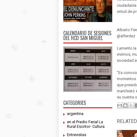
ciudadanía 
virtud de p
Alberto Fe
CALENDARIO DE SESIONES
@alferdez
DEL HCD SAN MIGUEL
Lamento la
vivimos, mu
sociedad e
"Es conocid
momentos e
que presido
manifestó 
su cuenta of
CATEGORIES
argentina
RELATED
en el Predio Ferial La
Rural Escritor- Cultura
Entrevistas