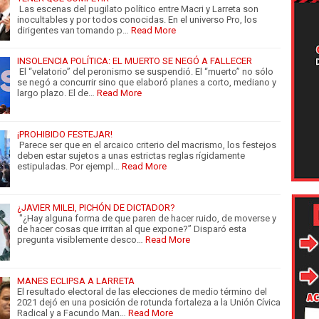
Las escenas del pugilato político entre Macri y Larreta son
inocultables y por todos conocidas. En el universo Pro, los
dirigentes van tomando p…
Read More
INSOLENCIA POLÍTICA: EL MUERTO SE NEGÓ A FALLECER
El “velatorio” del peronismo se suspendió. El “muerto” no sólo
se negó a concurrir sino que elaboró planes a corto, mediano y
largo plazo. El de…
Read More
¡PROHIBIDO FESTEJAR!
Parece ser que en el arcaico criterio del macrismo, los festejos
deben estar sujetos a unas estrictas reglas rígidamente
estipuladas. Por ejempl…
Read More
¿JAVIER MILEI, PICHÓN DE DICTADOR?
"¿Hay alguna forma de que paren de hacer ruido, de moverse y
de hacer cosas que irritan al que expone?” Disparó esta
pregunta visiblemente desco…
Read More
MANES ECLIPSA A LARRETA
El resultado electoral de las elecciones de medio término del
2021 dejó en una posición de rotunda fortaleza a la Unión Cívica
Radical y a Facundo Man…
Read More