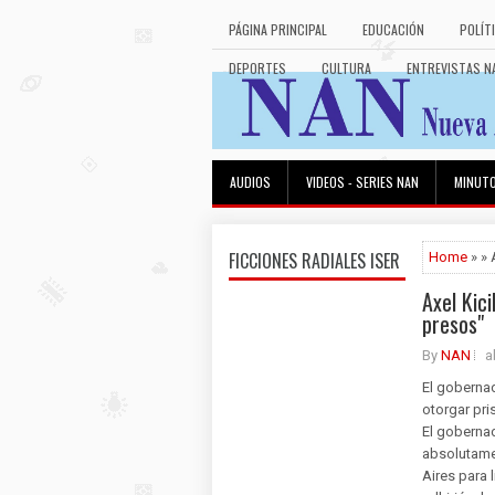
PÁGINA PRINCIPAL
EDUCACIÓN
POLÍT
DEPORTES
CULTURA
ENTREVISTAS N
AUDIOS
VIDEOS - SERIES NAN
MINUT
FICCIONES RADIALES ISER
Home
» » 
Axel Kici
presos"
By
NAN
a
El gobernad
otorgar pri
El gobernad
absolutamen
Aires para 