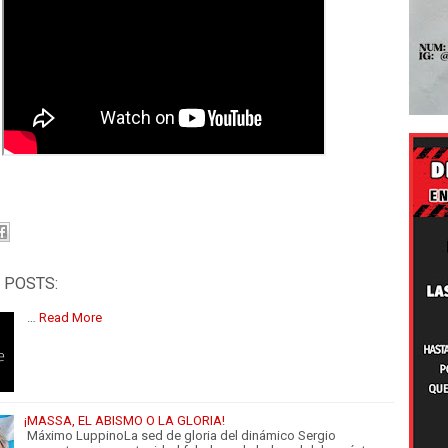
 POSTS:
…
Read More
¡MASSA, EL ABISMO O LA GLORIA!
Máximo LuppinoLa sed de gloria del dinámico Sergio