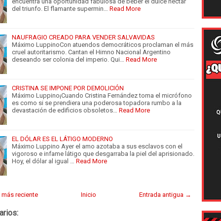
encuentra una oportunidad fabulosa de beber el dulce néctar
del triunfo. El flamante supermin…
Read More
NAUFRAGIO CREADO PARA VENDER SALVAVIDAS
Máximo LuppinoCon atuendos democráticos proclaman el más
cruel autoritarismo. Cantan el Himno Nacional Argentino
deseando ser colonia del imperio. Qui…
Read More
CRISTINA SE IMPONE POR DEMOLICIÓN
Máximo Luppino¡Cuando Cristina Fernández toma el micrófono
es como si se prendiera una poderosa topadora rumbo a la
devastación de edificios obsoletos…
Read More
EL DÓLAR ES EL LÁTIGO MODERNO
Máximo Luppino Ayer el amo azotaba a sus esclavos con el
vigoroso e infame látigo que desgarraba la piel del aprisionado.
Hoy, el dólar al igual …
Read More
 más reciente
Inicio
Entrada antigua →
arios: