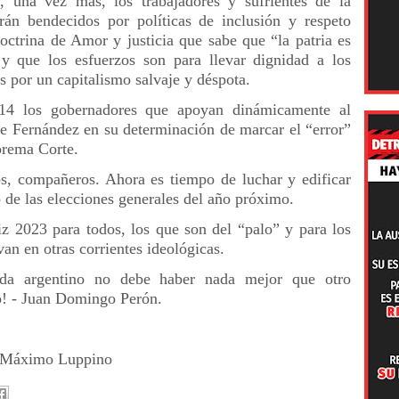
, una vez más, los trabajadores y sufrientes de la
erán bendecidos por políticas de inclusión y respeto
Doctrina de Amor y justicia que sabe que “la patria es
 y que los esfuerzos son para llevar dignidad a los
s por un capitalismo salvaje y déspota.
14 los gobernadores que apoyan dinámicamente al
te Fernández en su determinación de marcar el “error”
prema Corte.
s, compañeros. Ahora es tiempo de luchar y edificar
o de las elecciones generales del año próximo.
z 2023 para todos, los que son del “palo” y para los
van en otras corrientes ideológicas.
ada argentino no debe haber nada mejor que otro
o! - Juan Domingo Perón.
mo Luppino