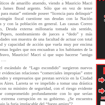
líticos de amarillo atuendo, viendo a Mauricio Macri
 James Bond argento. Sólo que en vez de tener
 para matar” entiende poseer “licencia para delinquir”
ningún fiscal cuestione sus deudas con la Nación
a y con la población en general. Las causas Correo
no, Deuda externa millonaria tomada sin sentido,
Pepers, nombramiento de jueces a “dedo” y más
idades son muestra de una facultad de actuar con total
d y capacidad de acción que vuela muy por encima
ormas legales que nos encuadran a los habitantes de la
¡Bravo, Mauricio! Macri sí que supo hacerse “amigo
” ….
l escándalo de “Lago escondido” surgieron nuevos
e evidencian relaciones “comerciales impropias” entre
ndro y empresarios que prestan servicio en la Ciudad
s Aires. Larreta se ve impelido a tomar una drástica
 con su ministro de seguridad, con el riesgo evidente
ar comprometido profundamente con lo que serían
 extrema corrupción en su gobierno. ¿Se encuentra
bajo la furia implacable del “fuego amigo”?