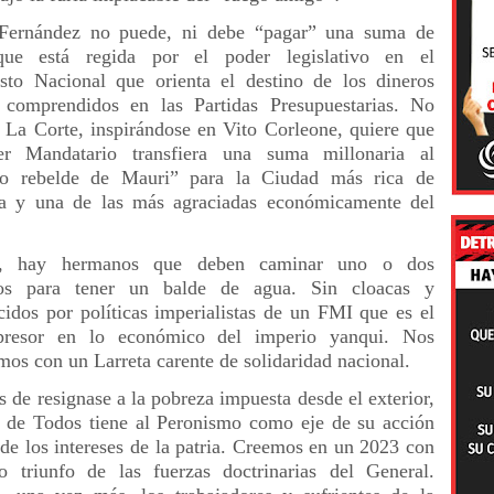
 Fernández no puede, ni debe “pagar” una suma de
que está regida por el poder legislativo en el
sto Nacional que orienta el destino de los dineros
 comprendidos en las Partidas Presupuestarias. No
, La Corte, inspirándose en Vito Corleone, quiere que
er Mandatario transfiera una suma millonaria al
ulo rebelde de Mauri” para la Ciudad más rica de
a y una de las más agraciadas económicamente del
s, hay hermanos que deben caminar uno o dos
ros para tener un balde de agua. Sin cloacas y
idos por políticas imperialistas de un FMI que es el
presor en lo económico del imperio yanqui. Nos
mos con un Larreta carente de solidaridad nacional.
s de resignase a la pobreza impuesta desde el exterior,
e de Todos tiene al Peronismo como eje de su acción
 de los intereses de la patria. Creemos en un 2023 con
 triunfo de las fuerzas doctrinarias del General.