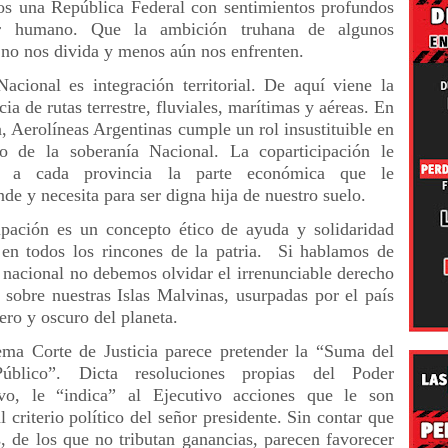
s una República Federal con sentimientos profundos
r humano. Que la ambición truhana de algunos
s no nos divida y menos aún nos enfrenten.
acional es integración territorial. De aquí viene la
ia de rutas terrestre, fluviales, marítimas y aéreas. En
, Aerolíneas Argentinas cumple un rol insustituible en
o de la soberanía Nacional. La coparticipación le
ra a cada provincia la parte económica que le
de y necesita para ser digna hija de nuestro suelo.
ipación es un concepto ético de ayuda y solidaridad
 en todos los rincones de la patria. Si hablamos de
o nacional no debemos olvidar el irrenunciable derecho
 sobre nuestras Islas Malvinas, usurpadas por el país
ero y oscuro del planeta.
ma Corte de Justicia parece pretender la “Suma del
úblico”. Dicta resoluciones propias del Poder
ivo, le “indica” al Ejecutivo acciones que le son
l criterio político del señor presidente. Sin contar que
s, de los que no tributan ganancias, parecen favorecer