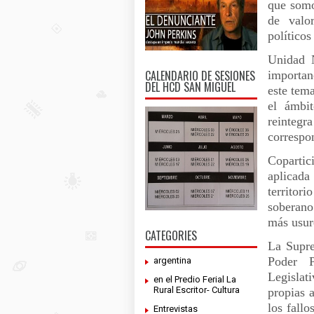
que somo
de valo
político
Unidad N
CALENDARIO DE SESIONES
importanc
DEL HCD SAN MIGUEL
este tema
el ámbit
reinteg
correspon
Copartic
aplicada
territori
soberano
más usur
CATEGORIES
La Supre
Poder P
argentina
Legislat
en el Predio Ferial La
Rural Escritor- Cultura
propias a
los fallo
Entrevistas