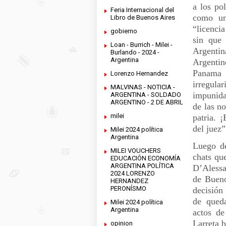
a los po
Feria Internacional del
como un
Libro de Buenos Aires
“licencia
gobierno
sin que 
Loan - Burrich - Milei -
Argentin
Burlando - 2024 -
Argentina
Argenti
Panama 
Lorenzo Hernandez
irregular
MALVINAS - NOTICIA -
impunida
ARGENTINA - SOLDADO
ARGENTINO - 2 DE ABRIL
de las n
milei
patria. 
del juez
Milei 2024 política
Argentina
Luego de
MILEI VOUCHERS
chats qu
EDUCACIÓN ECONOMÍA
ARGENTINA POLÍTICA
D’Alessa
2024 LORENZO
de Bueno
HERNANDEZ
PERONÍSMO
decisión
de qued
Milei 2024 política
Argentina
actos de
Larreta 
opinion