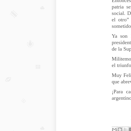
Entonces
patria s
social. 
el otro”
sometido
Ya son 
presiden
de la Su
Militemo
el triunf
Muy Feli
que abre
¡Para c
argentin
Máxi