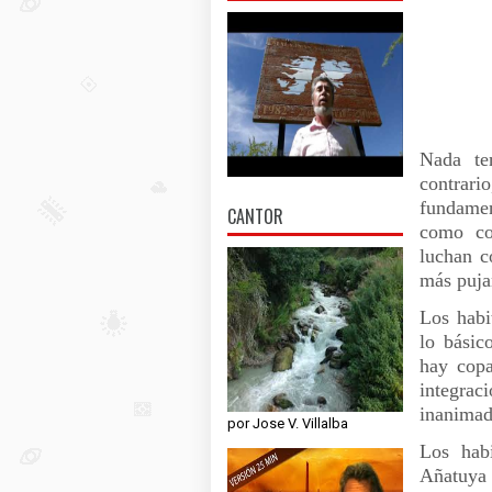
Nada te
contrar
fundamen
CANTOR
como co
luchan c
más puja
Los habi
lo básic
hay copa
integraci
inanimad
por Jose V. Villalba
Los hab
Añatuya 