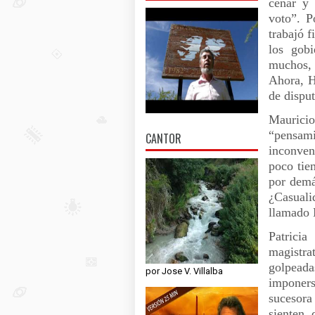
cenar y 
voto”. P
trabajó f
los gob
muchos, 
Ahora, H
de dispu
Maurici
“pensam
CANTOR
inconven
poco tie
por demá
¿Casuali
llamado 
Patricia
magistra
golpeada
por Jose V. Villalba
imponer
sucesora
sienten