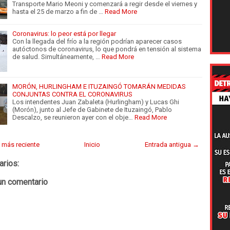
Transporte Mario Meoni y comenzará a regir desde el viernes y
hasta el 25 de marzo a fin de …
Read More
Coronavirus: lo peor está por llegar
Con la llegada del frío a la región podrían aparecer casos
autóctonos de coronavirus, lo que pondrá en tensión al sistema
de salud. Simultáneamente, …
Read More
MORÓN, HURLINGHAM E ITUZAINGÓ TOMARÁN MEDIDAS
CONJUNTAS CONTRA EL CORONAVIRUS
Los intendentes Juan Zabaleta (Hurlingham) y Lucas Ghi
(Morón), junto al Jefe de Gabinete de Ituzaingó, Pablo
Descalzo, se reunieron ayer con el obje…
Read More
 más reciente
Inicio
Entrada antigua →
arios:
un comentario