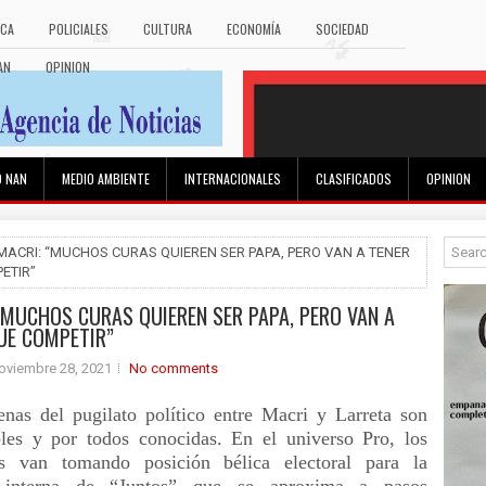
ICA
POLICIALES
CULTURA
ECONOMÍA
SOCIEDAD
AN
OPINION
O NAN
MEDIO AMBIENTE
INTERNACIONALES
CLASIFICADOS
OPINION
 MACRI: “MUCHOS CURAS QUIEREN SER PAPA, PERO VAN A TENER
ETIR”
“MUCHOS CURAS QUIEREN SER PAPA, PERO VAN A
UE COMPETIR”
oviembre 28, 2021
No comments
enas del pugilato político entre Macri y Larreta son
bles y por todos conocidas. En el universo Pro, los
es van tomando posición bélica electoral para la