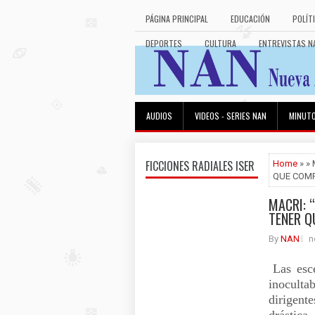
PÁGINA PRINCIPAL
EDUCACIÓN
POLÍT
DEPORTES
CULTURA
ENTREVISTAS N
AUDIOS
VIDEOS - SERIES NAN
MINUT
FICCIONES RADIALES ISER
Home
» »
QUE COMP
MACRI: 
TENER Q
By
NAN
n
Las esc
inoculta
dirigent