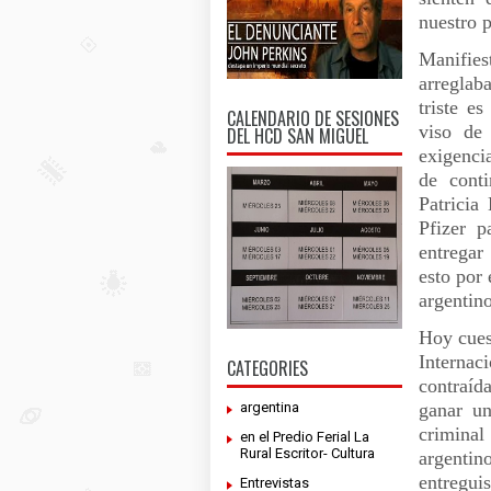
nuestro 
Manifie
arreglab
triste e
CALENDARIO DE SESIONES
viso de 
DEL HCD SAN MIGUEL
exigenci
de cont
Patricia
Pfizer p
entregar
esto por 
argentino
Hoy cues
Interna
CATEGORIES
contraíd
argentina
ganar un
criminal
en el Predio Ferial La
Rural Escritor- Cultura
argentino
entreguis
Entrevistas