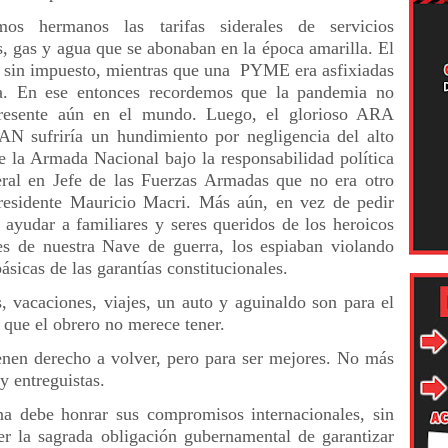
mos hermanos las tarifas siderales de servicios
s, gas y agua que se abonaban en la época amarilla. El
sin impuesto, mientras que una PYME era asfixiadas
a. En ese entonces recordemos que la pandemia no
presente aún en el mundo. Luego, el glorioso ARA
 sufriría un hundimiento por negligencia del alto
 la Armada Nacional bajo la responsabilidad política
ral en Jefe de las Fuerzas Armadas que no era otro
residente Mauricio Macri. Más aún, en vez de pedir
 ayudar a familiares y seres queridos de los heroicos
tes de nuestra Nave de guerra, los espiaban violando
ásicas de las garantías constitucionales.
s, vacaciones, viajes, un auto y aguinaldo son para el
s que el obrero no merece tener.
enen derecho a volver, pero para ser mejores. No más
y entreguistas.
na debe honrar sus compromisos internacionales, sin
er la sagrada obligación gubernamental de garantizar