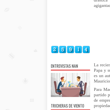
drástic
agiganta
La recie
ENTREVISTAS NAN
Papa y s
es un aut
Mauricio 
Para Mac
partido 
de empre
TRICHERAS DE VIENTO
propiedad