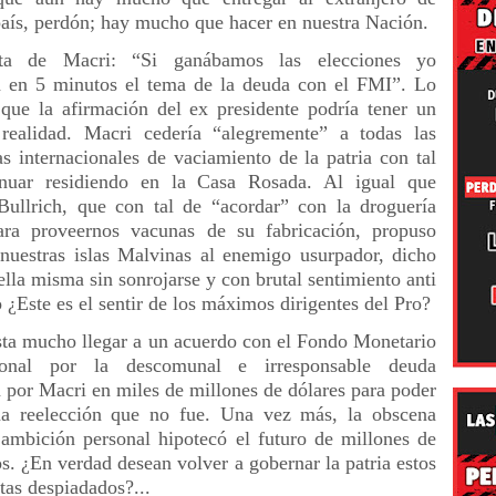
país, perdón; hay mucho que hacer en nuestra Nación.
sta de Macri: “Si ganábamos las elecciones yo
a en 5 minutos el tema de la deuda con el FMI”. Lo
s que la afirmación del ex presidente podría tener un
realidad. Macri cedería “alegremente” a todas las
as internacionales de vaciamiento de la patria con tal
inuar residiendo en la Casa Rosada. Al igual que
 Bullrich, que con tal de “acordar” con la droguería
ara proveernos vacunas de su fabricación, propuso
 nuestras islas Malvinas al enemigo usurpador, dicho
ella misma sin sonrojarse y con brutal sentimiento anti
 ¿Este es el sentir de los máximos dirigentes del Pro?
ta mucho llegar a un acuerdo con el Fondo Monetario
cional por la descomunal e irresponsable deuda
a por Macri en miles de millones de dólares para poder
a reelección que no fue. Una vez más, la obscena
 ambición personal hipotecó el futuro de millones de
s. ¿En verdad desean volver a gobernar la patria estos
tas despiadados?...