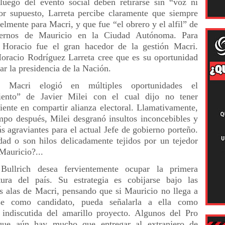
luego del evento social deben retirarse sin “voz ni
or supuesto, Larreta percibe claramente que siempre
ielmente para Macri, y que fue “el obrero y el alfil” de
iernos de Mauricio en la Ciudad Autónoma. Para
Horacio fue el gran hacedor de la gestión Macri.
oracio Rodríguez Larreta cree que es su oportunidad
tar la presidencia de la Nación.
o Macri elogió en múltiples oportunidades el
iento” de Javier Milei con el cual dijo no tener
iente en compartir alianza electoral. Llamativamente,
mpo después, Milei desgranó insultos inconcebibles y
s agraviantes para el actual Jefe de gobierno porteño.
dad o son hilos delicadamente tejidos por un tejedor
Mauricio?...
 Bullrich desea fervientemente ocupar la primera
tura del país. Su estrategia es cobijarse bajo las
s alas de Macri, pensando que si Mauricio no llega a
se como candidato, pueda señalarla a ella como
 indiscutida del amarillo proyecto. Algunos del Pro
 que aún hay mucho que entregar al extranjero de