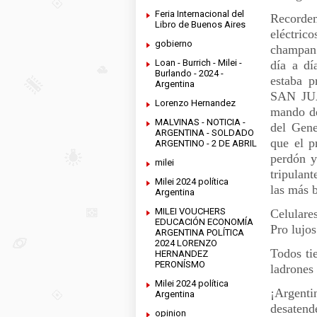
Feria Internacional del
Recorde
Libro de Buenos Aires
eléctrico
gobierno
champan 
Loan - Burrich - Milei -
día a dí
Burlando - 2024 -
estaba 
Argentina
SAN JUAN
Lorenzo Hernandez
mando de
MALVINAS - NOTICIA -
del Gene
ARGENTINA - SOLDADO
que el p
ARGENTINO - 2 DE ABRIL
perdón y
milei
tripulan
Milei 2024 política
las más b
Argentina
MILEI VOUCHERS
Celulare
EDUCACIÓN ECONOMÍA
Pro lujo
ARGENTINA POLÍTICA
2024 LORENZO
Todos ti
HERNANDEZ
PERONÍSMO
ladrones 
Milei 2024 política
¡Argenti
Argentina
desatend
opinion