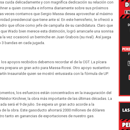
sa cuida delicadamente y con magnífica dedicación su relación con
rchner a quien consulta e informa diariamente sobre sus próximos
ias veces contamos que Sergio Massa desea aprovechar al máximo
nidad presidencial que tiene ante sí. En este hemisferio, le ofreció a
dro que oficie como jefe de campaña de su candidatura. Claro que
que Wado bien merece esta distinción, logró arrancarle una sonrisa
y a la vez ocasionó un berrinche en Juan Grabois (su rival). Así juega
 o 3 bandas en cada jugada.
 los apoyos recibidos debemos recordar el de la CGT. La pícara
era prepara un gran acto para Massa-Rossi. Otro apoyo sustantivo
artín Insaurralde quien se mostró entusiasta con la fórmula de UP.
omentos, los esfuerzos están concentrados en la inauguración del
éstor Kirchner, la obra más importante de las últimas décadas. La
ada será el 9 de julio. Se espera un gran acto acorde a la
 de la obra. Este gasoducto ahorrará 2000 millones de dólares
tro tanto en ganancias de exportaciones de nuestro gas.