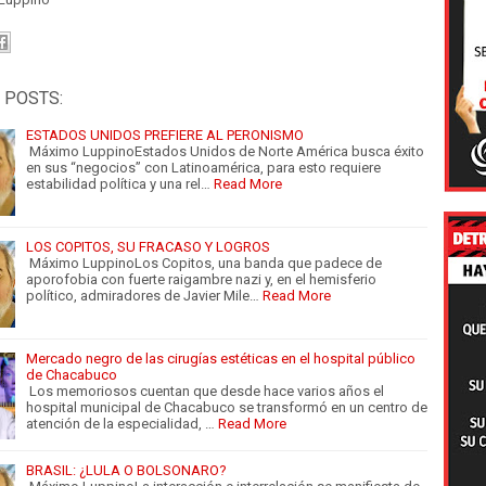
 POSTS:
ESTADOS UNIDOS PREFIERE AL PERONISMO
Máximo LuppinoEstados Unidos de Norte América busca éxito
en sus “negocios” con Latinoamérica, para esto requiere
estabilidad política y una rel…
Read More
LOS COPITOS, SU FRACASO Y LOGROS
Máximo LuppinoLos Copitos, una banda que padece de
aporofobia con fuerte raigambre nazi y, en el hemisferio
político, admiradores de Javier Mile…
Read More
Mercado negro de las cirugías estéticas en el hospital público
de Chacabuco
Los memoriosos cuentan que desde hace varios años el
hospital municipal de Chacabuco se transformó en un centro de
atención de la especialidad, …
Read More
BRASIL: ¿LULA O BOLSONARO?