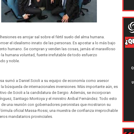
esiones es arrojar sal sobre el fértil suelo del alma humana.
orroer el idealismo innato de las personas. Es apostar a lo más bajo
iento humano. Se compran y venden las cosas, jamás el maravilloso
 la humana voluntad, fuente irrefutable de todo esfuerzo
ado y noble.
sa sumó a Daniel Scioli a su equipo de economía como asesor
 la búsqueda de internacionales inversiones. Más importante aún, es
tivo de Scioli a la candidatura de Sergio. Además, se incorporan
ínguez, Santiago Montoya y el ministro Aníbal Fernández. Todo esto
o de una reunión con gobernadores peronistas que mostraron su
fórmula oficial Massa-Rossi, una muestra de confianza irreprochable
eros mandatarios provinciales.