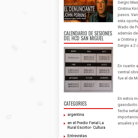
Sergio Mas
Cristina Ki
pasos. Var
esta oportu
Wado de Pe
CALENDARIO DE SESIONES
además de 
DEL HCD SAN MIGUEL
a Cristina 
Sergio a 2
En cuanto a
central obr
fue el de M
En estos m
CATEGORIES
gasoducto N
fecha señal
argentina
importancia
en el Predio Ferial La
anuales y o
Rural Escritor- Cultura
Entrevistas