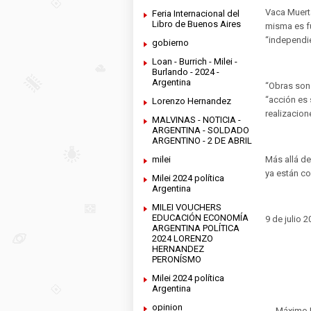
Vaca Muerta
Feria Internacional del
Libro de Buenos Aires
misma es fu
“independie
gobierno
Loan - Burrich - Milei -
Burlando - 2024 -
Argentina
“Obras son 
“acción es s
Lorenzo Hernandez
realizacion
MALVINAS - NOTICIA -
ARGENTINA - SOLDADO
ARGENTINO - 2 DE ABRIL
Más allá de
milei
ya están c
Milei 2024 política
Argentina
MILEI VOUCHERS
EDUCACIÓN ECONOMÍA
9 de julio 
ARGENTINA POLÍTICA
2024 LORENZO
HERNANDEZ
PERONÍSMO
Milei 2024 política
Argentina
opinion
Máximo L