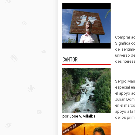
Comprar adh
Significa c
del sentim
universo de
CANTOR
desinteres
Sergio Mas
especial en
el apoyo ac
Julián Dom
en el marc
apoyo a la 
por Jose V. Villalba
de los prim