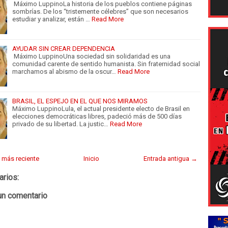
Máximo LuppinoLa historia de los pueblos contiene páginas
sombrías. De los “tristemente célebres” que son necesarios
estudiar y analizar, están …
Read More
AYUDAR SIN CREAR DEPENDENCIA
Máximo LuppinoUna sociedad sin solidaridad es una
comunidad carente de sentido humanista. Sin fraternidad social
marchamos al abismo de la oscur…
Read More
BRASIL, EL ESPEJO EN EL QUE NOS MIRAMOS
Máximo LuppinoLula, el actual presidente electo de Brasil en
elecciones democráticas libres, padeció más de 500 días
privado de su libertad. La justic…
Read More
 más reciente
Inicio
Entrada antigua →
arios:
un comentario