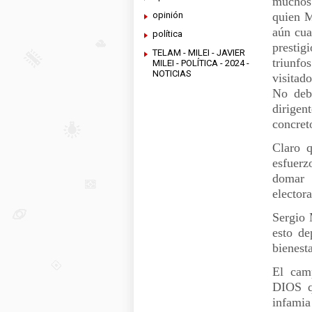
muchos 
opinión
quien M
aún cua
política
prestig
TELAM - MILEI - JAVIER
triunfo
MILEI - POLÍTICA - 2024 -
NOTICIAS
visitad
No debe
dirigen
concret
Claro q
esfuer
domar 
elector
Sergio 
esto de
bienest
El camp
DIOS q
infamia