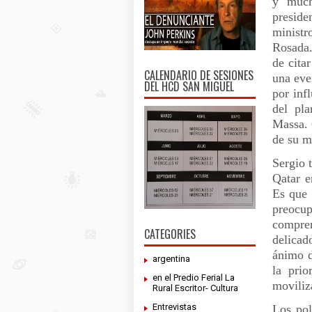
y much
preside
ministr
Rosada.
de cita
CALENDARIO DE SESIONES
una eve
DEL HCD SAN MIGUEL
por inf
del pla
Massa. 
de su m
Sergio 
Qatar e
Es que 
preocu
compren
CATEGORIES
delicad
ánimo d
argentina
la prio
en el Predio Ferial La
moviliz
Rural Escritor- Cultura
Entrevistas
Los pol