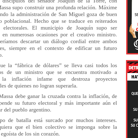
discípulos del senador Joaquín de la Torre, con
assa supo construir una profunda relación. Máxime
ndo la administración de San Miguel goza de buen
io poblacional. Hecho que se traduce en reiterados
s electorales. El municipio de Joaquín supo ser
o en numerosas ocasiones por el creativo ministro.
ríamos descartar un diálogo cordial entre ambos
tes, siempre en el contexto de edificar un futuro
o.
ue la “fábrica de dólares” se lleva casi todos los
zos de un ministro que se encuentra motivado a
la inflación infame que destroza proyectos
ales de quienes no logran superarla.
Massa debe ganar la cruzada contra la inflación, de
pende su futuro electoral y más importante aún el
ar del pueblo argentino.
o de batalla está surcado por muchos intereses.
uiera que el bien colectivo se imponga sobre la
 egoísta de los sin corazón.