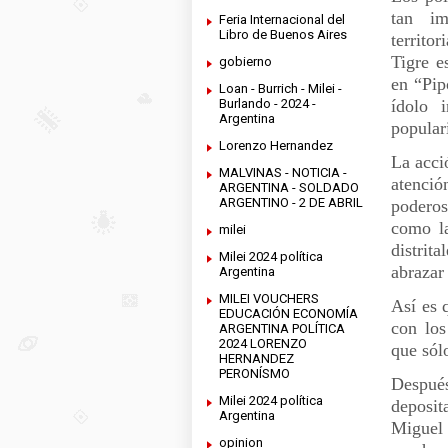
tan im
Feria Internacional del
Libro de Buenos Aires
territo
Tigre e
gobierno
en “Pip
Loan - Burrich - Milei -
Burlando - 2024 -
ídolo 
Argentina
popular
Lorenzo Hernandez
La acci
MALVINAS - NOTICIA -
atenció
ARGENTINA - SOLDADO
ARGENTINO - 2 DE ABRIL
poderos
como la
milei
distrit
Milei 2024 política
abrazar
Argentina
MILEI VOUCHERS
Así es 
EDUCACIÓN ECONOMÍA
con los
ARGENTINA POLÍTICA
2024 LORENZO
que sól
HERNANDEZ
PERONÍSMO
Después
Milei 2024 política
deposit
Argentina
Miguel 
opinion