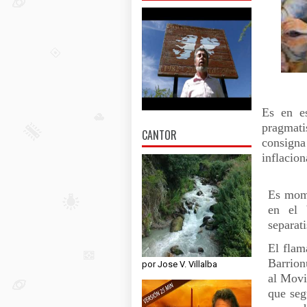
Es en es
pragmat
CANTOR
consigna
inflacion
Es mome
en el 
separat
El flam
Barrion
por Jose V. Villalba
al Movi
que seg