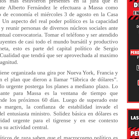
os más estuvieron presentes en la jura que el
nte Alberto Fernández le efectuara a Massa como
o de economía el miércoles 3 de agosto en la Casa
 Un aspecto del real poder político es la capacidad
r y reunir personas de diversos núcleos sociales ante
ntual convocatoria. Tomar el teléfono y ser atendido
luyentes de casi todo el mundo bursátil y productivo
neta, esto es parte del capital político de Sergio
Cualidad que tendrá que ser aprovechada al maximo
agnitud.
tiene organizada una gira por Nueva York, Francia y
n el plan que dieron a llamar “fábrica de dólares”.
lo urgente posterga los planes a mediano plazo. Lo
pante para Massa es la ventana de tiempo que
de los próximos 60 días. Luego de superado este
o margen, la confianza de estabilidad invade el
el entusiasta ministro. Solidez básica en dólares es
ridad urgente para el tigrense y en ese contexto
a su actividad central.
íticos de raza saben que el macrocosmo político es