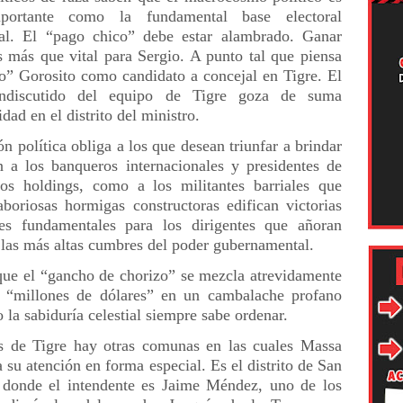
portante como la fundamental base electoral
rial. El “pago chico” debe estar alambrado. Ganar
s más que vital para Sergio. A punto tal que piensa
o” Gorosito como candidato a concejal en Tigre. El
indiscutido del equipo de Tigre goza de suma
idad en el distrito del ministro.
ón política obliga a los que desean triunfar a brindar
n a los banqueros internacionales y presidentes de
os holdings, como a los militantes barriales que
boriosas hormigas constructoras edifican victorias
ales fundamentales para los dirigentes que añoran
 las más altas cumbres del poder gubernamental.
que el “gancho de chorizo” se mezcla atrevidamente
 “millones de dólares” en un cambalache profano
o la sabiduría celestial siempre sabe ordenar.
 de Tigre hay otras comunas en las cuales Massa
a su atención en forma especial. Es el distrito de San
donde el intendente es Jaime Méndez, uno de los