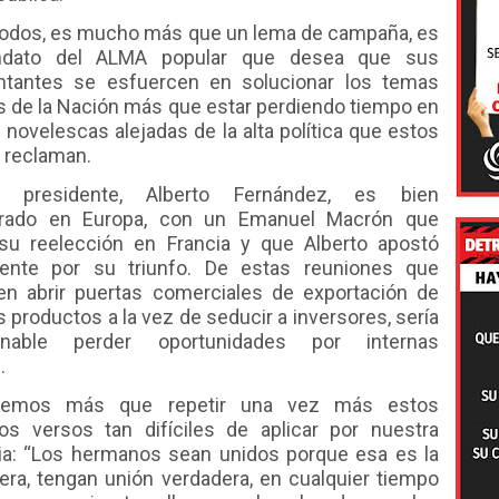
todos, es mucho más que un lema de campaña, es
dato del ALMA popular que desea que sus
ntantes se esfuercen en solucionar los temas
s de la Nación más que estar perdiendo tiempo en
s novelescas alejadas de la alta política que estos
 reclaman.
o presidente, Alberto Fernández, es bien
erado en Europa, con un Emanuel Macrón que
su reelección en Francia y que Alberto apostó
ente por su triunfo. De estas reuniones que
en abrir puertas comerciales de exportación de
 productos a la vez de seducir a inversores, sería
onable perder oportunidades por internas
as.
emos más que repetir una vez más estos
os versos tan difíciles de aplicar por nuestra
cia: “Los hermanos sean unidos porque esa es la
era, tengan unión verdadera, en cualquier tiempo