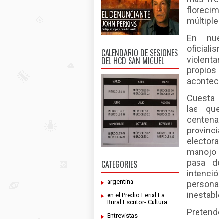
florecim
múltiple
En nue
oficial
CALENDARIO DE SESIONES
violenta
DEL HCD SAN MIGUEL
propios
acontec
Cuesta 
las qu
centena
provinc
electora
manojo 
pasa de
CATEGORIES
intenci
argentina
persona
inestabl
en el Predio Ferial La
Rural Escritor- Cultura
Pretend
Entrevistas