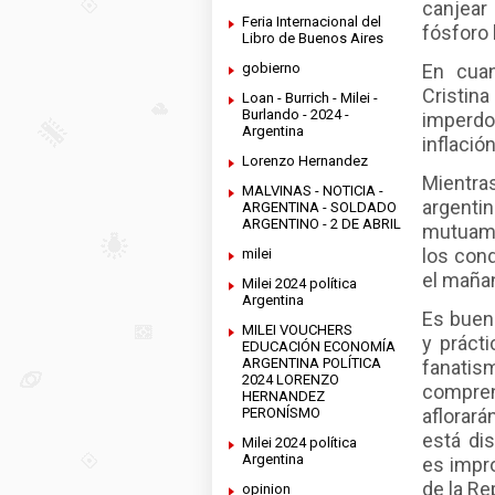
canjear 
Feria Internacional del
fósforo
Libro de Buenos Aires
gobierno
En cuan
Cristin
Loan - Burrich - Milei -
Burlando - 2024 -
imperdo
Argentina
inflació
Lorenzo Hernandez
Mientra
MALVINAS - NOTICIA -
argent
ARGENTINA - SOLDADO
ARGENTINO - 2 DE ABRIL
mutuame
los cond
milei
el maña
Milei 2024 política
Argentina
Es bueno
MILEI VOUCHERS
y prácti
EDUCACIÓN ECONOMÍA
ARGENTINA POLÍTICA
fanati
2024 LORENZO
compren
HERNANDEZ
PERONÍSMO
aflorará
está dis
Milei 2024 política
Argentina
es impro
de la Re
opinion