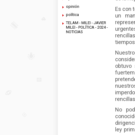
opinión
Es con 
política
un man
represe
TELAM - MILEI - JAVIER
MILEI - POLÍTICA - 2024 -
urgente
NOTICIAS
rencilla
tiempos
Nuestr
consid
obtuvo 
fuertem
pretend
nuestros
imperd
rencill
No pod
conocid
dirigen
ley prim