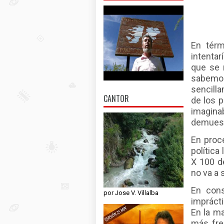
En térm
intentar
que se 
sabemos
sencilla
CANTOR
de los 
imagin
demues
En proc
política
X 100 d
no va a 
En cons
por Jose V. Villalba
impráct
En la m
más frec