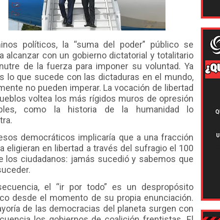
inos políticos, la “suma del poder” público se
ía alcanzar con un gobierno dictatorial y totalitario
nutre de la fuerza para imponer su voluntad. Ya
 lo que sucede con las dictaduras en el mundo,
mente no pueden imperar. La vocación de libertad
pueblos voltea los más rígidos muros de opresión
ables, como la historia de la humanidad lo
tra.
esos democráticos implicaría que a una fracción
 la eligieran en libertad a través del sufragio el 100
e los ciudadanos: jamás sucedió y sabemos que
suceder.
ecuencia, el “ir por todo” es un despropósito
ico desde el momento de su propia enunciación.
ayoría de las democracias del planeta surgen con
uencia los gobiernos de coalición frentistas. El