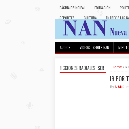
PÁGINA PRINCIPAL
EDUCACIÓN
POLÍT
DEPORTES
CULTURA
ENTREVISTAS N
AUDIOS
VIDEOS - SERIES NAN
MINUT
FICCIONES RADIALES ISER
Home
» »
IR POR 
By
NAN
m