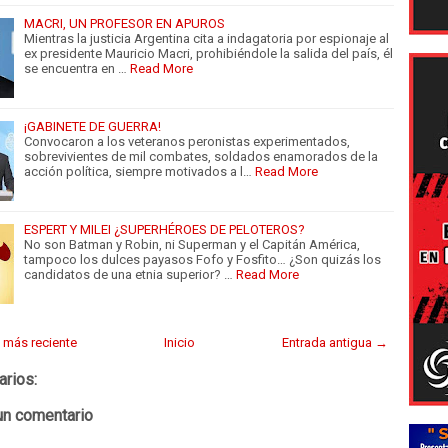
MACRI, UN PROFESOR EN APUROS
Mientras la justicia Argentina cita a indagatoria por espionaje al
ex presidente Mauricio Macri, prohibiéndole la salida del país, él
se encuentra en …
Read More
¡GABINETE DE GUERRA!
Convocaron a los veteranos peronistas experimentados,
sobrevivientes de mil combates, soldados enamorados de la
acción política, siempre motivados a l…
Read More
ESPERT Y MILEI ¿SUPERHÉROES DE PELOTEROS?
No son Batman y Robin, ni Superman y el Capitán América,
tampoco los dulces payasos Fofo y Fosfito… ¿Son quizás los
candidatos de una etnia superior? …
Read More
 más reciente
Inicio
Entrada antigua →
arios:
un comentario