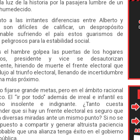
la luz de la historia por la pasajera lumbre de un
 humedecido.
to a las irritantes diferencias entre Alberto y
a son difíciles de calificar, un despropósito
nable sufriendo el país estos guarismos de
n peligrosos para la estabilidad social.
s el hambre golpea las puertas de los hogares
inos, presidente y vice se desautorizan
nte, hiriendo de muerte el frente electoral que
ujo al triunfo electoral, llenando de incertidumbre
na más próximo.
 fijarse grande metas, pero en el ámbito racional
co. El “ir por todo” además de irreal e infantil es
smo insolente e indignante. ¿Tanto cuesta
der que si hay un frente electoral es seguro que
n diversas miradas ante un mismo punto? Si no se
puesto a compartir y generar altruista paciencia
bable que una alianza tenga éxito en el gobierno
pública.