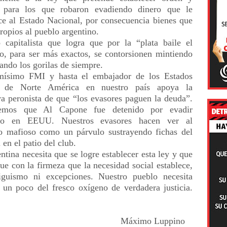
ia para los que robaron evadiendo dinero que le
ce al Estado Nacional, por consecuencia bienes que
propios al pueblo argentino.
 capitalista que logra que por la “plata baile el
, para ser más exactos, se contorsionen mintiendo
ando los gorilas de siempre.
mísimo FMI y hasta el embajador de los Estados
 de Norte América en nuestro país apoya la
iva peronista de que “los evasores paguen la deuda”.
emos que Al Capone fue detenido por evadir
to en EEUU. Nuestros evasores hacen ver al
 mafioso como un párvulo sustrayendo fichas del
 en el patio del club.
ntina necesita que se logre establecer esta ley y que
que con la firmeza que la necesidad social establece,
iguismo ni excepciones. Nuestro pueblo necesita
r un poco del fresco oxígeno de verdadera justicia.
áximo Luppino