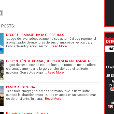
 POSTS:
DESDE EL GARAJE HACIA EL OBELISCO
Luego de lavar adecuadamente sus automóviles y reponer el
aromatizador de interiores de sus glamorosos vehículos, y
llenos de indignación sector…
Read More
USURPACIÓN DE TIERRAS, DELINCUENCIA ORGANIZADA
Lejos de ser acciones espontáneas, la toma de tierras aflora
sistemáticamente a lo largo y ancho de todo el territorio
nacional. Son actos organ…
Read More
PAMPA ARGENTINA
Si te toca emigrar, no olvides hermano, que la tierra sufre
cuando la abandonamos. Queda envuelta en un luctuoso mar
de dolor silente. Tu tierra…
Read More
Entrevista: Laureano Quiroga