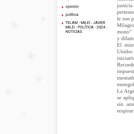
justic
opinión
pertene
política
le son 
TELAM - MILEI - JAVIER
Milagro
MILEI - POLÍTICA - 2024 -
mono” o
NOTICIAS
y difam
El mis
Unidos
iniciat
Record
impues
mentado
metegol
La Arge
se apli
sin am
respira
M