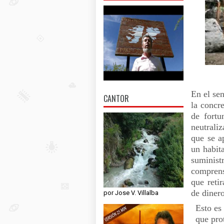
En el se
CANTOR
la concr
de fortu
neutraliz
que se ap
un habita
suminist
comprens
que reti
de diner
por Jose V. Villalba
Esto es
que pro