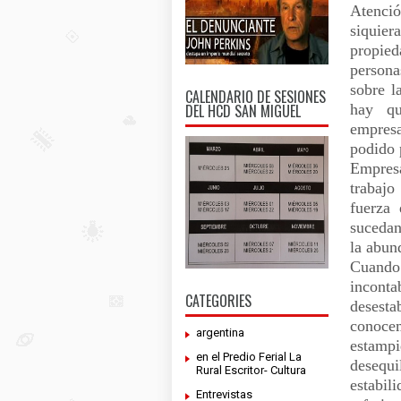
Atenció
siquier
propie
persona
sobre l
CALENDARIO DE SESIONES
DEL HCD SAN MIGUEL
hay qu
empresa
podido 
Empresa
trabaj
fuerza 
sucedan
la abun
Cuando
inconta
CATEGORIES
desesta
conoce
argentina
estampi
en el Predio Ferial La
desequ
Rural Escritor- Cultura
estabil
Entrevistas