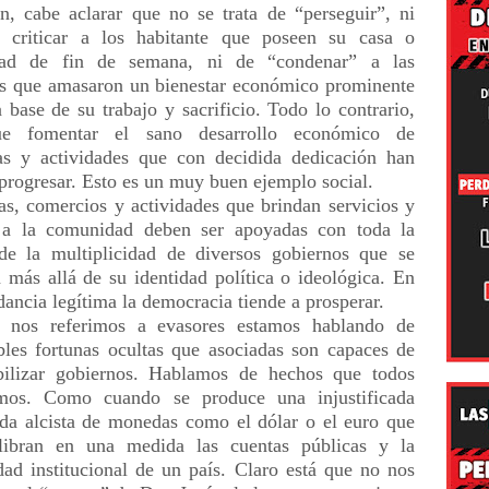
n, cabe aclarar que no se trata de “perseguir”, ni
a criticar a los habitante que poseen su casa o
dad de fin de semana, ni de “condenar” a las
s que amasaron un bienestar económico prominente
a base de su trabajo y sacrificio. Todo lo contrario,
e fomentar el sano desarrollo económico de
s y actividades que con decidida dedicación han
progresar. Esto es un muy buen ejemplo social.
s, comercios y actividades que brindan servicios y
o a la comunidad deben ser apoyadas con toda la
de la multiplicidad de diversos gobiernos que se
 más allá de su identidad política o ideológica. En
dancia legítima la democracia tiende a prosperar.
 nos referimos a evasores estamos hablando de
bles fortunas ocultas que asociadas son capaces de
bilizar gobiernos. Hablamos de hechos que todos
mos. Como cuando se produce una injustificada
da alcista de monedas como el dólar o el euro que
ilibran en una medida las cuentas públicas y la
idad institucional de un país. Claro está que no nos