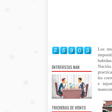
Los mul
imposit
habidas
Nación
ENTREVISTAS NAN
practic
les cor
e injus
mancom
TRICHERAS DE VIENTO