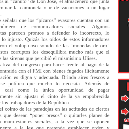
os al “canuto” de Don José, el almacenero que junta
mbiar la camioneta o ir de vacaciones a un lugar
o.
te señalar que los “pícaros” evasores cuentan con un
úmero de comunicadores sociales. Algunos
stas parecen prontos a defender lo incorrecto, lo
o lo injusto. Quizás los oídos de estos informadores
ron el voluptuoso sonido de las “monedas de oro”
stos corruptos los desequilibra mucho más que el
e las sirenas que percibió el mismísimo Ulises.
iativa del congreso para hacer frente al pago de la
ontraída con el FMI con bienes fugados ilícitamente
ación es digna y adecuada. Brinda aires frescos a
ase política que mucho lo necesita. Además de
se casi como la única oportunidad de pagar
amente sin ajustar el cinto de la ya empobrecida
 los trabajadores de la República.
l colmo de las paradojas en las actitudes de ciertos
os que desean “poner presos” o quitarles planes de
 manifestantes sociales, a la vez que se oponen
amente a la ley que pretende establecer orden y