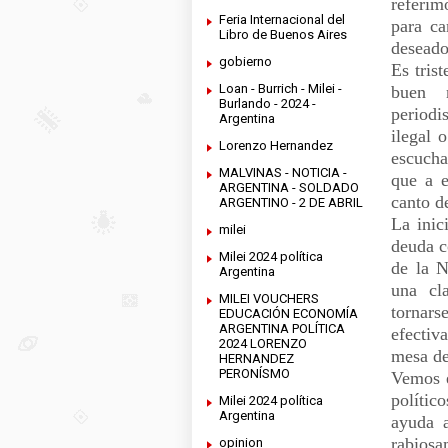
referim
Feria Internacional del
para ca
Libro de Buenos Aires
desead
gobierno
Es tris
Loan - Burrich - Milei -
buen n
Burlando - 2024 -
periodi
Argentina
ilegal 
Lorenzo Hernandez
escucha
MALVINAS - NOTICIA -
que a e
ARGENTINA - SOLDADO
canto d
ARGENTINO - 2 DE ABRIL
La inic
milei
deuda c
Milei 2024 política
de la N
Argentina
una cl
MILEI VOUCHERS
tornar
EDUCACIÓN ECONOMÍA
ARGENTINA POLÍTICA
efectiv
2024 LORENZO
mesa de
HERNANDEZ
PERONÍSMO
Vemos e
polític
Milei 2024 política
Argentina
ayuda a
rabios
opinion