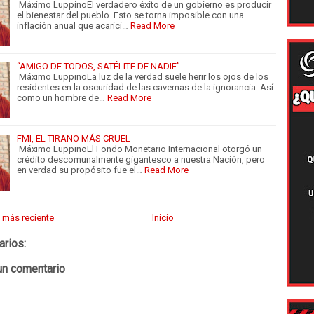
Máximo LuppinoEl verdadero éxito de un gobierno es producir
el bienestar del pueblo. Esto se torna imposible con una
inflación anual que acarici…
Read More
“AMIGO DE TODOS, SATÉLITE DE NADIE”
Máximo LuppinoLa luz de la verdad suele herir los ojos de los
residentes en la oscuridad de las cavernas de la ignorancia. Así
como un hombre de…
Read More
FMI, EL TIRANO MÁS CRUEL
Máximo LuppinoEl Fondo Monetario Internacional otorgó un
crédito descomunalmente gigantesco a nuestra Nación, pero
en verdad su propósito fue el…
Read More
 más reciente
Inicio
arios:
un comentario